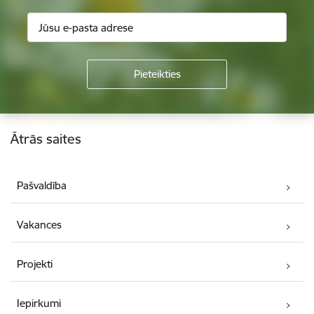
Kājene
Ātrās saites
Pašvaldība
Vakances
Projekti
Iepirkumi