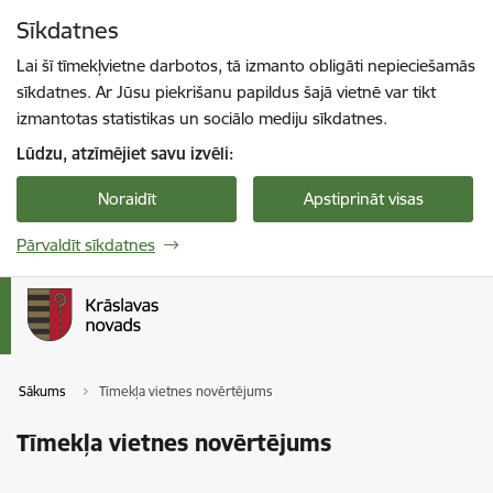
Pāriet uz lapas saturu
Sīkdatnes
Spied
lai meklētu
Enter
Lai šī tīmekļvietne darbotos, tā izmanto obligāti nepieciešamās
sīkdatnes. Ar Jūsu piekrišanu papildus šajā vietnē var tikt
izmantotas statistikas un sociālo mediju sīkdatnes.
Lūdzu, atzīmējiet savu izvēli:
Noraidīt
Apstiprināt visas
Pārvaldīt sīkdatnes
Sākums
Tīmekļa vietnes novērtējums
Tīmekļa vietnes novērtējums