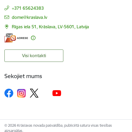
+371 65624383
E-pasts:
dome@kraslava.lv
Rīgas iela 51, Krāslava, LV-5601, Latvija
Visi kontakti
Sekojiet mums
© 2026 Krāslavas novada pašvaldība, publicētā satura visas tiesības
aizsargātas.