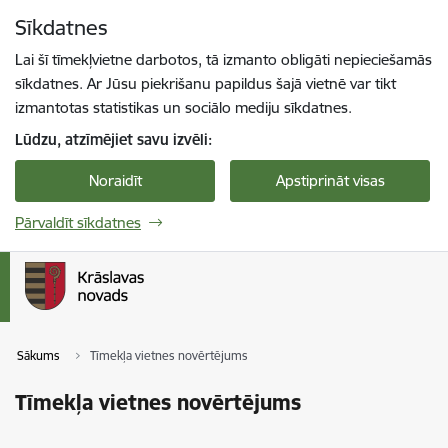
Pāriet uz lapas saturu
Sīkdatnes
Spied
lai meklētu
Enter
Lai šī tīmekļvietne darbotos, tā izmanto obligāti nepieciešamās
sīkdatnes. Ar Jūsu piekrišanu papildus šajā vietnē var tikt
izmantotas statistikas un sociālo mediju sīkdatnes.
Lūdzu, atzīmējiet savu izvēli:
Noraidīt
Apstiprināt visas
Pārvaldīt sīkdatnes
Sākums
Tīmekļa vietnes novērtējums
Tīmekļa vietnes novērtējums