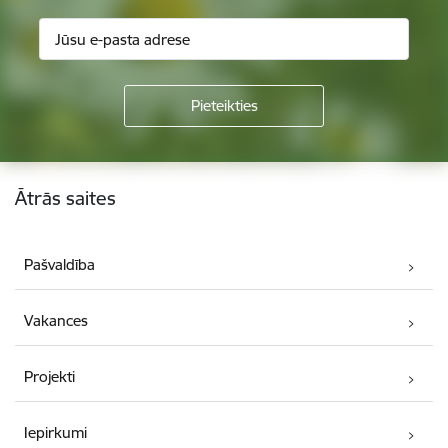
Kājene
Ātrās saites
Pašvaldība
Vakances
Projekti
Iepirkumi