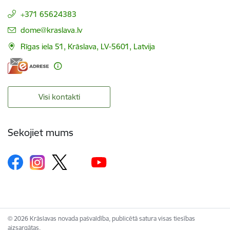
+371 65624383
E-pasts:
dome@kraslava.lv
Rīgas iela 51, Krāslava, LV-5601, Latvija
Visi kontakti
Sekojiet mums
© 2026 Krāslavas novada pašvaldība, publicētā satura visas tiesības
aizsargātas.