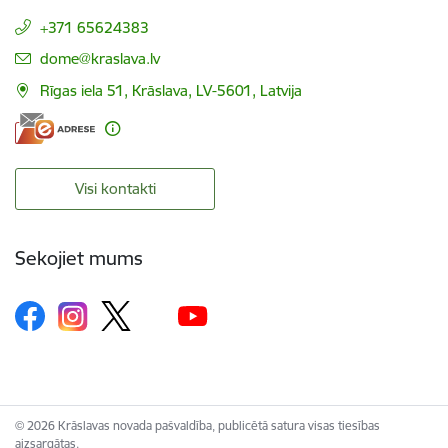
+371 65624383
E-pasts:
dome@kraslava.lv
Rīgas iela 51, Krāslava, LV-5601, Latvija
Visi kontakti
Sekojiet mums
© 2026 Krāslavas novada pašvaldība, publicētā satura visas tiesības
aizsargātas.