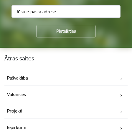
Kājene
Ātrās saites
Pašvaldība
Vakances
Projekti
Iepirkumi