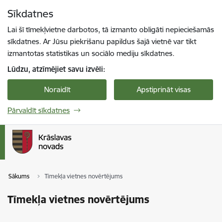
Pāriet uz lapas saturu
Sīkdatnes
Spied
lai meklētu
Enter
Lai šī tīmekļvietne darbotos, tā izmanto obligāti nepieciešamās
sīkdatnes. Ar Jūsu piekrišanu papildus šajā vietnē var tikt
izmantotas statistikas un sociālo mediju sīkdatnes.
Lūdzu, atzīmējiet savu izvēli:
Noraidīt
Apstiprināt visas
Pārvaldīt sīkdatnes
Sākums
Tīmekļa vietnes novērtējums
Tīmekļa vietnes novērtējums