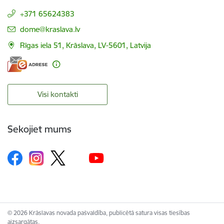
+371 65624383
E-pasts:
dome@kraslava.lv
Rīgas iela 51, Krāslava, LV-5601, Latvija
Visi kontakti
Sekojiet mums
© 2026 Krāslavas novada pašvaldība, publicētā satura visas tiesības
aizsargātas.