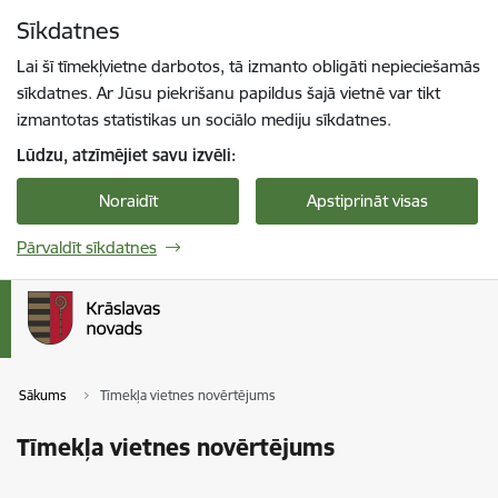
Pāriet uz lapas saturu
Sīkdatnes
Spied
lai meklētu
Enter
Lai šī tīmekļvietne darbotos, tā izmanto obligāti nepieciešamās
sīkdatnes. Ar Jūsu piekrišanu papildus šajā vietnē var tikt
izmantotas statistikas un sociālo mediju sīkdatnes.
Lūdzu, atzīmējiet savu izvēli:
Noraidīt
Apstiprināt visas
Pārvaldīt sīkdatnes
Sākums
Tīmekļa vietnes novērtējums
Tīmekļa vietnes novērtējums