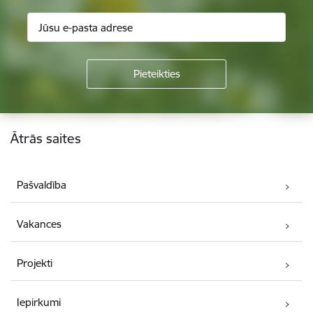
Kājene
Ātrās saites
Pašvaldība
Vakances
Projekti
Iepirkumi