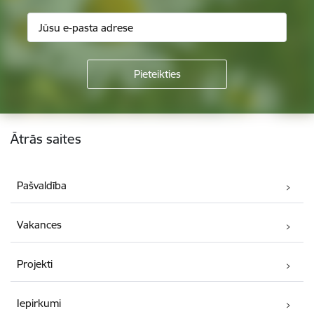
Kājene
Ātrās saites
Pašvaldība
Vakances
Projekti
Iepirkumi