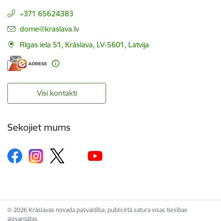
+371 65624383
E-pasts:
dome@kraslava.lv
Rīgas iela 51, Krāslava, LV-5601, Latvija
Visi kontakti
Sekojiet mums
© 2026 Krāslavas novada pašvaldība, publicētā satura visas tiesības
aizsargātas.