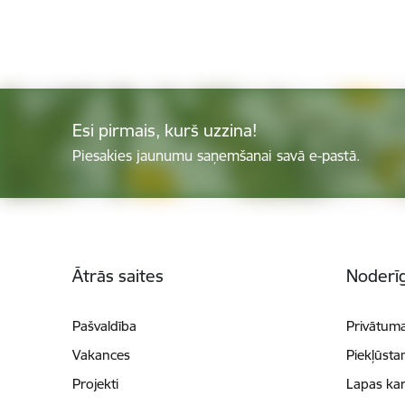
Esi pirmais, kurš uzzina!
Piesakies jaunumu saņemšanai savā e-pastā.
Kājene
Ātrās saites
Noderīg
Pašvaldība
Privātuma
Vakances
Piekļūsta
Projekti
Lapas kar