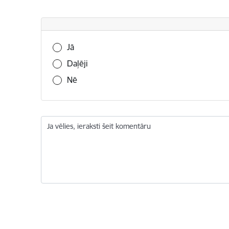
Vai šī informācija bija noderīga?
Jā
Daļēji
Nē
Ja vēlies, ieraksti šeit komentāru