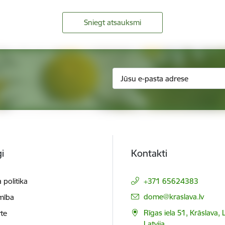
Sniegt atsauksmi
i
Kontakti
 politika
+371 65624383
E-pasts:
dome@kraslava.lv
mība
Rīgas iela 51, Krāslava,
te
Latvija