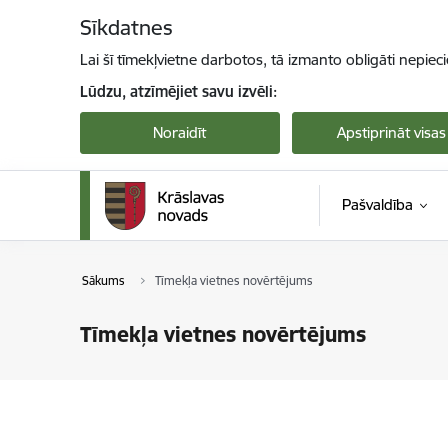
Pāriet uz lapas saturu
Sīkdatnes
Lai šī tīmekļvietne darbotos, tā izmanto obligāti nepiec
Lūdzu, atzīmējiet savu izvēli:
Noraidīt
Apstiprināt visas
Pašvaldība
Sākums
Tīmekļa vietnes novērtējums
Tīmekļa vietnes novērtējums