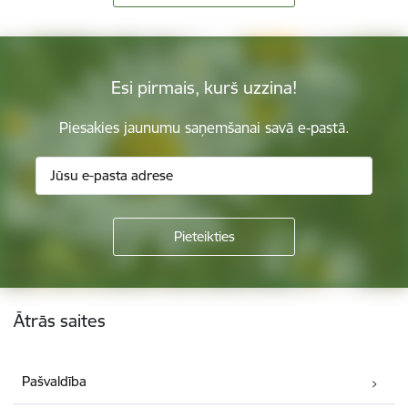
Esi pirmais, kurš uzzina!
Piesakies jaunumu saņemšanai savā e-pastā.
Kājene
Ātrās saites
Pašvaldība