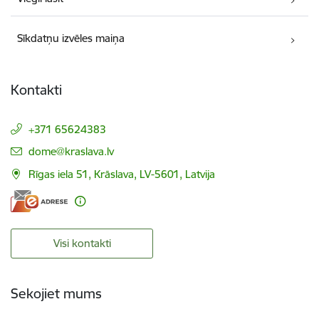
Sīkdatņu izvēles maiņa
Kontakti
+371 65624383
E-pasts:
dome@kraslava.lv
Rīgas iela 51, Krāslava, LV-5601, Latvija
Visi kontakti
Sekojiet mums