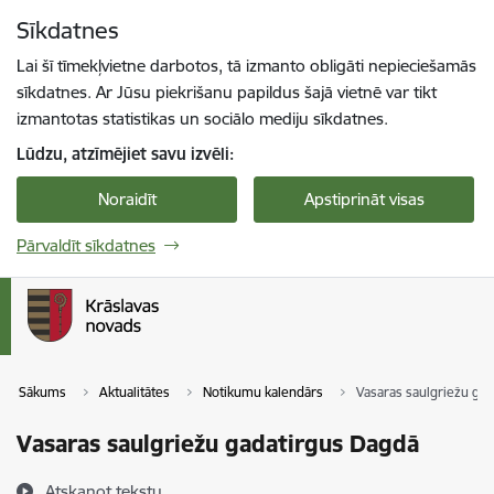
Pāriet uz lapas saturu
Sīkdatnes
Spied
lai meklētu
Enter
Lai šī tīmekļvietne darbotos, tā izmanto obligāti nepieciešamās
sīkdatnes. Ar Jūsu piekrišanu papildus šajā vietnē var tikt
izmantotas statistikas un sociālo mediju sīkdatnes.
Lūdzu, atzīmējiet savu izvēli:
Noraidīt
Apstiprināt visas
Pārvaldīt sīkdatnes
Sākums
Aktualitātes
Notikumu kalendārs
Vasaras saulgriežu ga
Vasaras saulgriežu gadatirgus Dagdā
Atskaņot tekstu