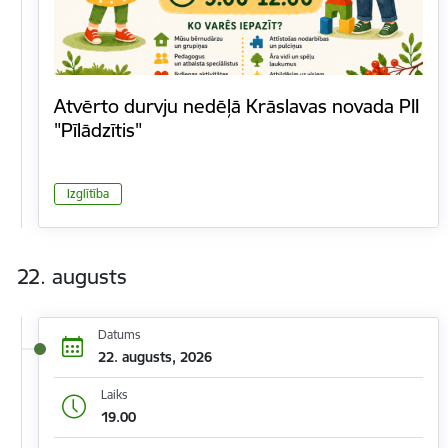
Atvērto durvju nedēļā Krāslavas novada PII
"Pīlādzītis"
Izglītība
22. augusts
Datums
22. augusts, 2026
Laiks
19.00