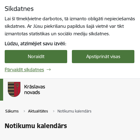
Pāriet uz lapas saturu
Sīkdatnes
Spied
lai meklētu
Enter
Lai šī tīmekļvietne darbotos, tā izmanto obligāti nepieciešamās
sīkdatnes. Ar Jūsu piekrišanu papildus šajā vietnē var tikt
izmantotas statistikas un sociālo mediju sīkdatnes.
Lūdzu, atzīmējiet savu izvēli:
Noraidīt
Apstiprināt visas
Pārvaldīt sīkdatnes
Sākums
Aktualitātes
Notikumu kalendārs
Notikumu kalendārs