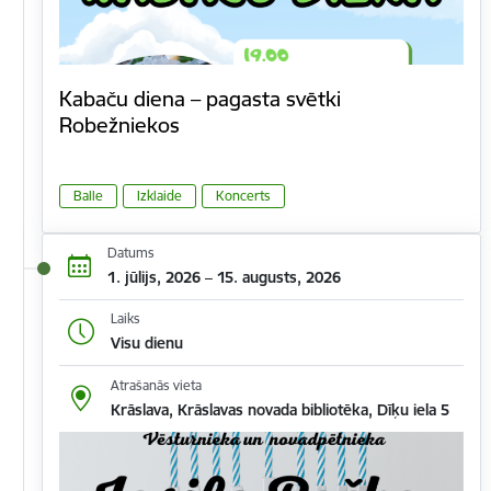
Kabaču diena – pagasta svētki
Robežniekos
Balle
Izklaide
Koncerts
Datums
1. jūlijs, 2026 – 15. augusts, 2026
Laiks
Visu dienu
Atrašanās vieta
Krāslava, Krāslavas novada bibliotēka, Dīķu iela 5