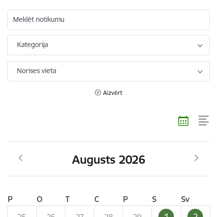
Meklēt notikumu
Kategorija
Norises vieta
Aizvērt
Augusts 2026
P
O
T
C
P
S
Sv
1
2
25
26
27
28
29