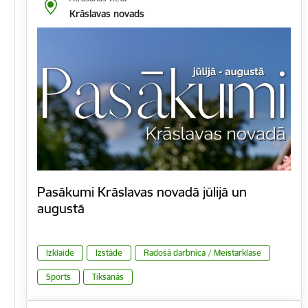
Krāslavas novads
Pasākumi Krāslavas novadā jūlijā un
augustā
Izklaide
Izstāde
Radošā darbnīca / Meistarklase
Sports
Tikšanās