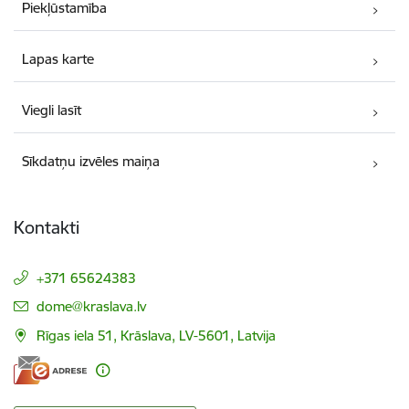
Piekļūstamība
Lapas karte
Viegli lasīt
Sīkdatņu izvēles maiņa
Kontakti
+371 65624383
E-pasts:
dome@kraslava.lv
Rīgas iela 51, Krāslava, LV-5601, Latvija