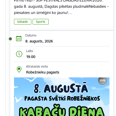
Pirmo reizi - SUP FESTIVĀLS DAGDAS EZERĀ!2026.
gada 8. augustā, Dagdas pilsētas pludmalēNebaidies –
piesakies un izmēģini ko jaunu!…
Izklaide
Sports
Datums
8. augusts, 2026
Laiks
19.00
Atrašanās vieta
Robežnieku pagasts