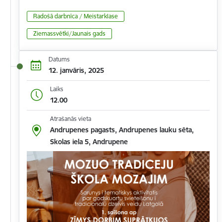
Radošā darbnīca / Meistarklase
Ziemassvētki/Jaunais gads
Datums
12. janvāris, 2025
Laiks
12.00
Atrašanās vieta
Andrupenes pagasts, Andrupenes lauku sēta,
Skolas iela 5, Andrupene