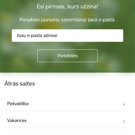
Esi pirmais, kurš uzzina!
Piesakies jaunumu saņemšanai savā e-pastā.
Kājene
Ātrās saites
Pašvaldība
Vakances