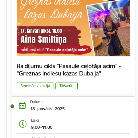
Raidījumu cikls "Pasaule ceļotāja acīm" -
"Greznās indiešu kāzas Dubaijā"
Seminārs/Lekcija
Tikšanās
Datums
18. janvāris, 2025
Laiks
9.00–11.00