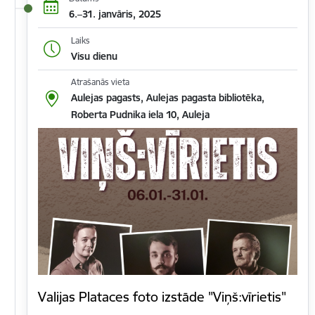
6.–31. janvāris, 2025
Laiks
Visu dienu
Atrašanās vieta
Aulejas pagasts, Aulejas pagasta bibliotēka,
Roberta Pudnika iela 10, Auleja
Valijas Plataces foto izstāde "Viņš:vīrietis"