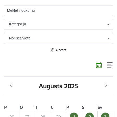
Meklēt notikumu
Kategorija
Norises vieta
Aizvērt
Augusts 2025
P
O
T
C
P
S
Sv
1
2
3
26
27
28
29