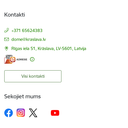
Kontakti
+371 65624383
E-pasts:
dome@kraslava.lv
Rīgas iela 51, Krāslava, LV-5601, Latvija
Visi kontakti
Sekojiet mums