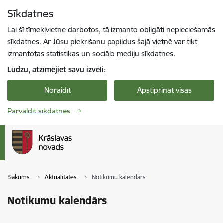
Pāriet uz lapas saturu
Sīkdatnes
Spied
lai meklētu
Enter
Lai šī tīmekļvietne darbotos, tā izmanto obligāti nepieciešamās
sīkdatnes. Ar Jūsu piekrišanu papildus šajā vietnē var tikt
izmantotas statistikas un sociālo mediju sīkdatnes.
Lūdzu, atzīmējiet savu izvēli:
Noraidīt
Apstiprināt visas
Pārvaldīt sīkdatnes
Sākums
Aktualitātes
Notikumu kalendārs
Notikumu kalendārs