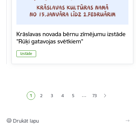
Krāslavas novada bērnu zīmējumu izstāde
"Rūķi gatavojas svētkiem"
Izstāde
Lapošana
…
1
2
3
4
5
73
Pašreizējā lapa
Lapa
Lapa
Lapa
Lapa
Drukāt lapu