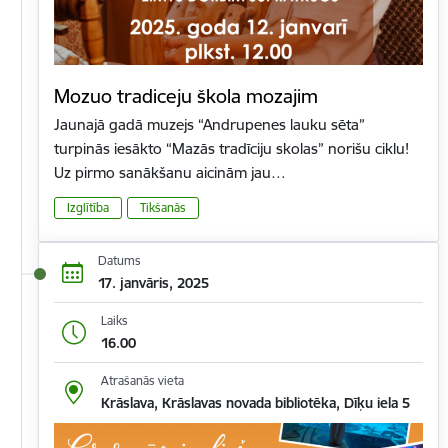
Mozuo tradiceju škola mozajim
Jaunajā gadā muzejs “Andrupenes lauku sēta”
turpinās iesākto “Mazās tradīciju skolas” norišu ciklu!
Uz pirmo sanākšanu aicinām jau…
Izglītība
Tikšanās
Datums
17. janvāris, 2025
Laiks
16.00
Atrašanās vieta
Krāslava, Krāslavas novada bibliotēka, Dīķu iela 5