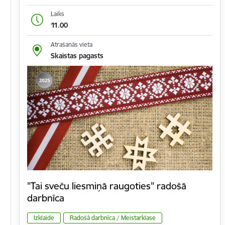
Laiks
11.00
Atrašanās vieta
Skaistas pagasts
"Tai sveču liesmiņā raugoties" radošā
darbnīca
Izklaide
Radošā darbnīca / Meistarklase