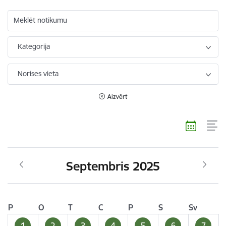
Meklēt notikumu
Kategorija
Norises vieta
Aizvērt
Septembris 2025
P
O
T
C
P
S
Sv
1
2
3
4
5
6
7