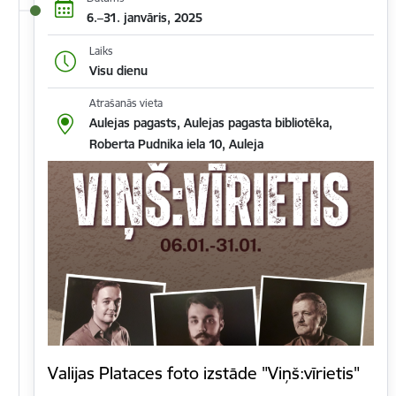
6.–31. janvāris, 2025
Laiks
Visu dienu
Atrašanās vieta
Aulejas pagasts, Aulejas pagasta bibliotēka,
Roberta Pudnika iela 10, Auleja
Valijas Plataces foto izstāde "Viņš:vīrietis"