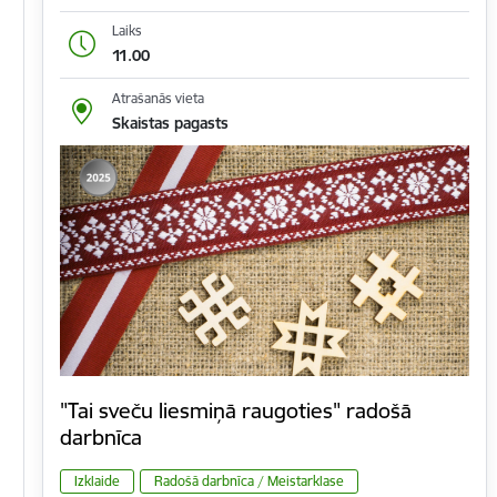
Laiks
11.00
Atrašanās vieta
Skaistas pagasts
"Tai sveču liesmiņā raugoties" radošā
darbnīca
Izklaide
Radošā darbnīca / Meistarklase