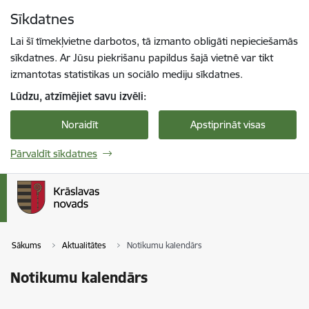
Pāriet uz lapas saturu
Sīkdatnes
Spied
lai meklētu
Enter
Lai šī tīmekļvietne darbotos, tā izmanto obligāti nepieciešamās
sīkdatnes. Ar Jūsu piekrišanu papildus šajā vietnē var tikt
izmantotas statistikas un sociālo mediju sīkdatnes.
Lūdzu, atzīmējiet savu izvēli:
Noraidīt
Apstiprināt visas
Pārvaldīt sīkdatnes
Sākums
Aktualitātes
Notikumu kalendārs
Notikumu kalendārs