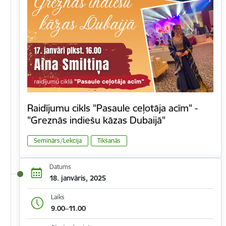
Raidījumu cikls "Pasaule ceļotāja acīm" -
"Greznās indiešu kāzas Dubaijā"
Seminārs/Lekcija
Tikšanās
Datums
18. janvāris, 2025
Laiks
9.00–11.00