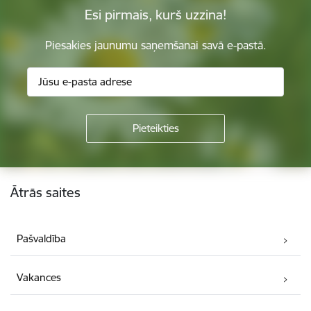
Esi pirmais, kurš uzzina!
Piesakies jaunumu saņemšanai savā e-pastā.
Kājene
Ātrās saites
Pašvaldība
Vakances