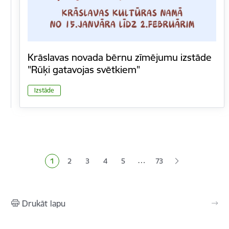
Krāslavas novada bērnu zīmējumu izstāde
"Rūķi gatavojas svētkiem"
Izstāde
Lapošana
…
1
2
3
4
5
73
Pašreizējā lapa
Lapa
Lapa
Lapa
Lapa
Drukāt lapu