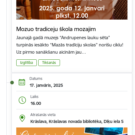
Mozuo tradiceju škola mozajim
Jaunajā gadā muzejs “Andrupenes lauku sēta”
turpinās iesākto “Mazās tradīciju skolas” norišu ciklu!
Uz pirmo sanākšanu aicinām jau…
Izglītība
Tikšanās
Datums
17. janvāris, 2025
Laiks
16.00
Atrašanās vieta
Krāslava, Krāslavas novada bibliotēka, Dīķu iela 5