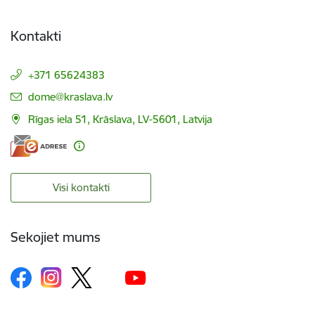
Kontakti
+371 65624383
E-pasts:
dome@kraslava.lv
Rīgas iela 51, Krāslava, LV-5601, Latvija
Visi kontakti
Sekojiet mums