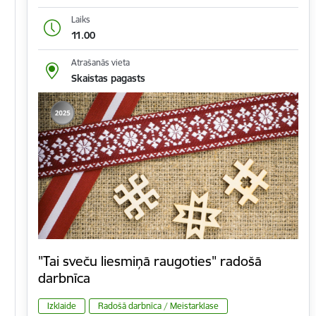
Laiks
11.00
Atrašanās vieta
Skaistas pagasts
"Tai sveču liesmiņā raugoties" radošā
darbnīca
Izklaide
Radošā darbnīca / Meistarklase