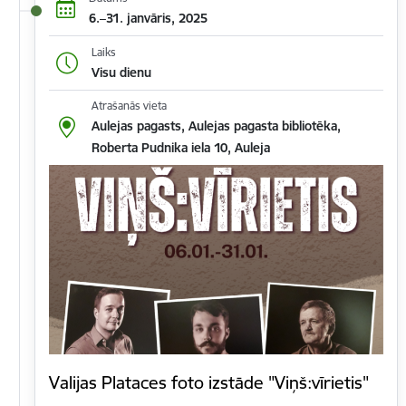
6.–31. janvāris, 2025
Laiks
Visu dienu
Atrašanās vieta
Aulejas pagasts, Aulejas pagasta bibliotēka,
Roberta Pudnika iela 10, Auleja
Valijas Plataces foto izstāde "Viņš:vīrietis"