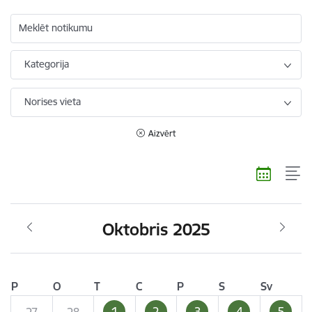
Meklēt notikumu
Kategorija
Norises vieta
Aizvērt
Oktobris 2025
P
O
T
C
P
S
Sv
1
2
3
4
5
27
28