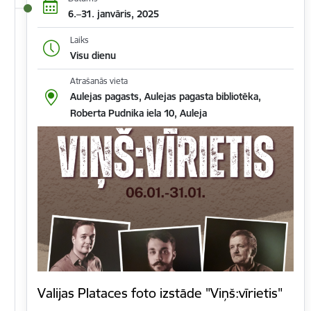
6.–31. janvāris, 2025
Laiks
Visu dienu
Atrašanās vieta
Aulejas pagasts, Aulejas pagasta bibliotēka,
Roberta Pudnika iela 10, Auleja
Valijas Plataces foto izstāde "Viņš:vīrietis"