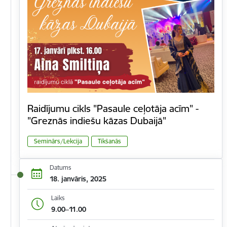
Raidījumu cikls "Pasaule ceļotāja acīm" -
"Greznās indiešu kāzas Dubaijā"
Seminārs/Lekcija
Tikšanās
Datums
18. janvāris, 2025
Laiks
9.00–11.00