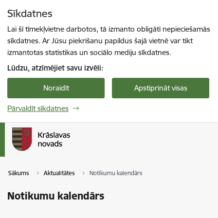
Pāriet uz lapas saturu
Sīkdatnes
Spied
lai meklētu
Enter
Lai šī tīmekļvietne darbotos, tā izmanto obligāti nepieciešamās
sīkdatnes. Ar Jūsu piekrišanu papildus šajā vietnē var tikt
izmantotas statistikas un sociālo mediju sīkdatnes.
Lūdzu, atzīmējiet savu izvēli:
Noraidīt
Apstiprināt visas
Pārvaldīt sīkdatnes
Sākums
Aktualitātes
Notikumu kalendārs
Notikumu kalendārs