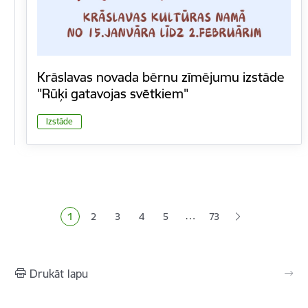
Krāslavas novada bērnu zīmējumu izstāde
"Rūķi gatavojas svētkiem"
Izstāde
Lapošana
…
1
2
3
4
5
73
Pašreizējā lapa
Lapa
Lapa
Lapa
Lapa
Drukāt lapu