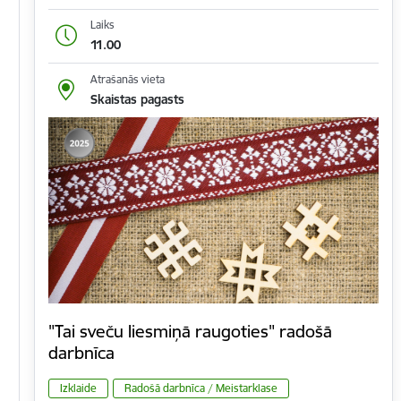
Laiks
11.00
Atrašanās vieta
Skaistas pagasts
"Tai sveču liesmiņā raugoties" radošā
darbnīca
Izklaide
Radošā darbnīca / Meistarklase