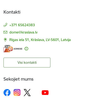
Kontakti
+371 65624383
E-pasts:
dome@kraslava.lv
Rīgas iela 51, Krāslava, LV-5601, Latvija
Visi kontakti
Sekojiet mums