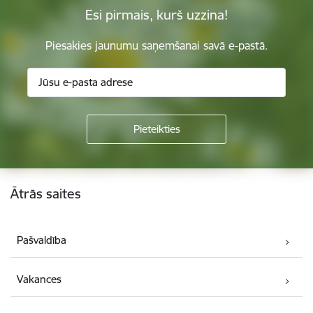
Esi pirmais, kurš uzzina!
Piesakies jaunumu saņemšanai savā e-pastā.
Kājene
Ātrās saites
Pašvaldība
Vakances