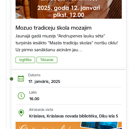
Mozuo tradiceju škola mozajim
Jaunajā gadā muzejs “Andrupenes lauku sēta”
turpinās iesākto “Mazās tradīciju skolas” norišu ciklu!
Uz pirmo sanākšanu aicinām jau…
Izglītība
Tikšanās
Datums
17. janvāris, 2025
Laiks
16.00
Atrašanās vieta
Krāslava, Krāslavas novada bibliotēka, Dīķu iela 5