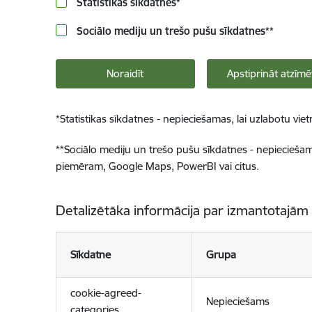
Statistikas sīkdatnes
*
Sociālo mediju un trešo pušu sīkdatnes
**
Noraidīt
Apstiprināt atzīmē
*
Statistikas sīkdatnes - nepieciešamas, lai uzlabotu v
**
Sociālo mediju un trešo pušu sīkdatnes - nepieciešamas
piemēram, Google Maps, PowerBI vai citus.
Detalizētāka informācija par izmantotajām
Sīkdatne
Grupa
cookie-agreed-
Nepieciešams
categories