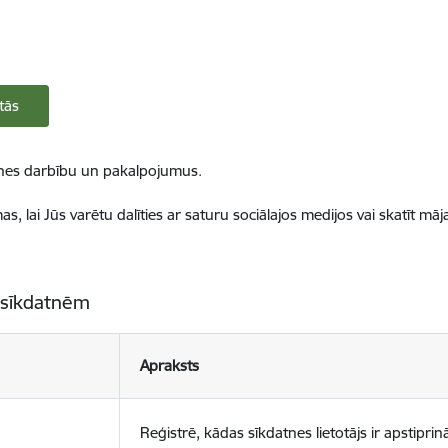
tās
ietnes darbību un pakalpojumus.
, lai Jūs varētu dalīties ar saturu sociālajos medijos vai skatīt mā
 sīkdatnēm
Apraksts
Reģistrē, kādas sīkdatnes lietotājs ir apstiprinā