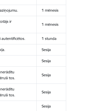
 paziņojumu.
1 mēnesis
otājs ir
1 mēnesis
 autentificētos.
1 stunda
kļa.
Sesija
Sesija
 nerādītu
Sesija
ēruši tos.
 nerādītu
Sesija
ēruši tos.
Sesija