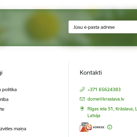
i
Kontakti
 politika
+371 65624383
E-pasts:
dome@kraslava.lv
mība
Rīgas iela 51, Krāslava,
te
Latvija
t
izvēles maiņa