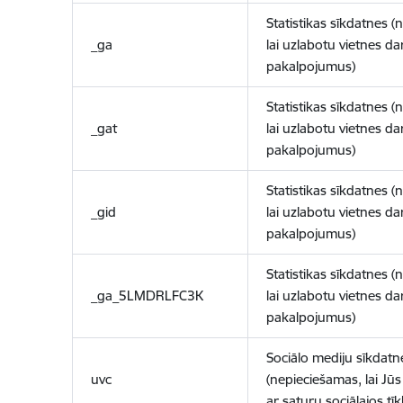
Statistikas sīkdatnes (
_ga
lai uzlabotu vietnes d
pakalpojumus)
Statistikas sīkdatnes (
_gat
lai uzlabotu vietnes d
pakalpojumus)
Statistikas sīkdatnes (
_gid
lai uzlabotu vietnes d
pakalpojumus)
Statistikas sīkdatnes (
_ga_5LMDRLFC3K
lai uzlabotu vietnes d
pakalpojumus)
Sociālo mediju sīkdatn
uvc
(nepieciešamas, lai Jūs 
ar saturu sociālajos tīk