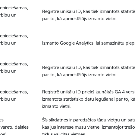
nepieciešamas,
Reģistrē unikālu ID, kas tiek izmantots statist
arbību un
par to, kā apmeklētājs izmanto vietni.
nepieciešamas,
arbību un
Izmanto Google Analytics, lai samazinātu piep
nepieciešamas,
Reģistrē unikālu ID, kas tiek izmantots statist
arbību un
par to, kā apmeklētājs izmanto vietni.
nepieciešamas,
Reģistrē unikālu ID priekš jaunākās GA 4 versij
arbību un
izmantots statistisko datu iegūšanai par to, k
izmanto vietni.
es
Šīs sīkdatnes ir paredzētas tādu vietņu un sat
varētu dalīties
kas jūs interesē mūsu vietnē, izmantojot treš
los)
tīklus vai citas vietnes.