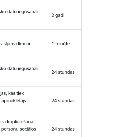
isko datu iegūšanai
2 gadi
rasījuma līmeni.
1 minūte
isko datu iegūšanai
24 stundas
as, kas tiek
ā apmeklētājs
24 stundas
ura koplietošanai,
o personu sociālos
24 stundas