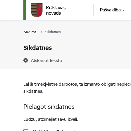
Pāriet uz lapas saturu
Pašvaldība
Sākums
Sīkdatnes
Sīkdatnes
Atskaņot tekstu
Lai šī tīmekļvietne darbotos, tā izmanto obligāti nepiec
sīkdatnes.
Pielāgot sīkdatnes
Lūdzu, atzīmējiet savu izvēli: