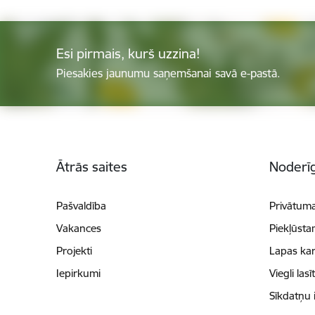
Esi pirmais, kurš uzzina!
Piesakies jaunumu saņemšanai savā e-pastā.
Kājene
Ātrās saites
Noderīg
Pašvaldība
Privātuma
Vakances
Piekļūsta
Projekti
Lapas kar
Iepirkumi
Viegli lasī
Sīkdatņu 