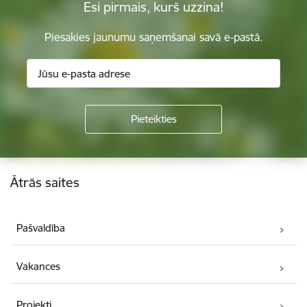
Esi pirmais, kurš uzzina!
Piesakies jaunumu saņemšanai savā e-pastā.
Kājene
Ātrās saites
Pašvaldība
Vakances
Projekti