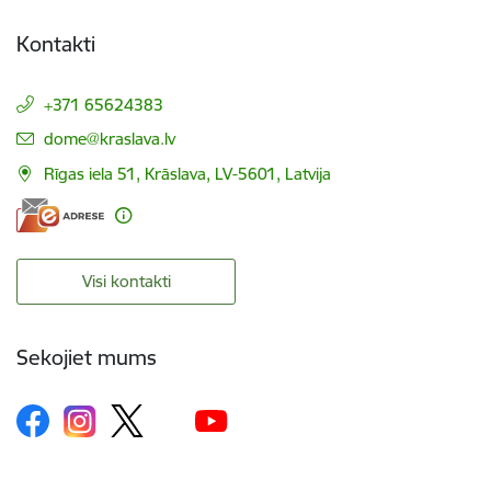
Kontakti
+371 65624383
E-pasts:
dome@kraslava.lv
Rīgas iela 51, Krāslava, LV-5601, Latvija
Visi kontakti
Sekojiet mums