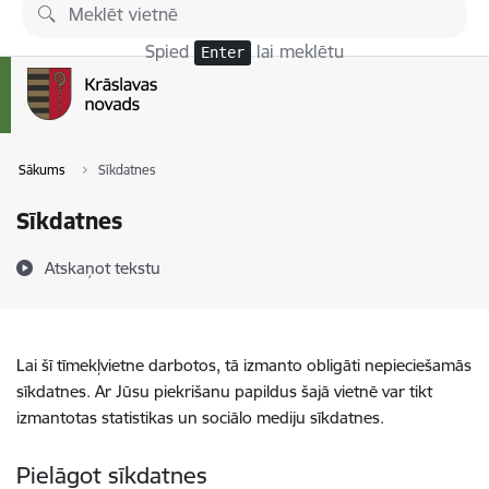
Pāriet uz lapas saturu
Spied
lai meklētu
Enter
Sākums
Sīkdatnes
Sīkdatnes
Atskaņot tekstu
Lai šī tīmekļvietne darbotos, tā izmanto obligāti nepieciešamās
sīkdatnes. Ar Jūsu piekrišanu papildus šajā vietnē var tikt
izmantotas statistikas un sociālo mediju sīkdatnes.
Pielāgot sīkdatnes