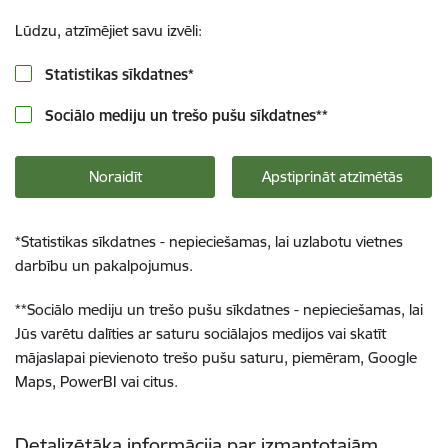
Lūdzu, atzīmējiet savu izvēli:
Statistikas sīkdatnes
*
Sociālo mediju un trešo pušu sīkdatnes
**
Noraidīt
Apstiprināt atzīmētās
*
Statistikas sīkdatnes - nepieciešamas, lai uzlabotu vietnes
darbību un pakalpojumus.
**
Sociālo mediju un trešo pušu sīkdatnes - nepieciešamas, lai
Jūs varētu dalīties ar saturu sociālajos medijos vai skatīt
mājaslapai pievienoto trešo pušu saturu, piemēram, Google
Maps, PowerBI vai citus.
Detalizētāka informācija par izmantotajām