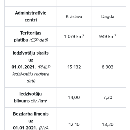
Administratīvie
Krāslava
Dagda
centri
Teritorijas
2
1 079 km²
949 km
platība
(CSP dati)
Iedzīvotāju skaits
uz
01.01.2021.
(PMLP
15 132
6 903
Iedzīvotāju reģistra
dati)
Iedzīvotāju
14,00
7,30
blīvums
cilv./km²
Bezdarba līmenis
uz
12,10
13,20
01.01.2021.
(NVA