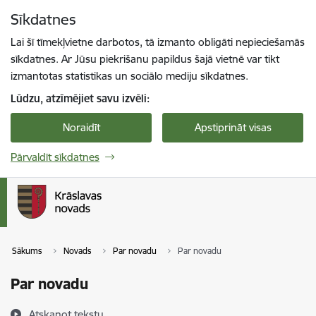
Pāriet uz lapas saturu
Sīkdatnes
Spied
lai meklētu
Enter
Lai šī tīmekļvietne darbotos, tā izmanto obligāti nepieciešamās
sīkdatnes. Ar Jūsu piekrišanu papildus šajā vietnē var tikt
izmantotas statistikas un sociālo mediju sīkdatnes.
Lūdzu, atzīmējiet savu izvēli:
Noraidīt
Apstiprināt visas
Pārvaldīt sīkdatnes
Sākums
Novads
Par novadu
Par novadu
Par novadu
Atskaņot tekstu