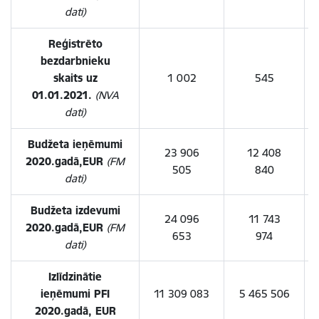
dati)
Reģistrēto
bezdarbnieku
skaits uz
1 002
545
01.01.2021.
(NVA
dati)
Budžeta ieņēmumi
23 906
12 408
2020.gadā,
EUR
(FM
505
840
dati)
Budžeta izdevumi
24 096
11 743
2020.gadā,
EUR
(FM
653
974
dati)
Izlīdzinātie
ieņēmumi PFI
11 309 083
5 465 506
2020.gadā, EUR