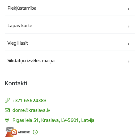
Piekļūstamība
Lapas karte
Viegli lasīt
Sīkdatņu izvēles maiņa
Kontakti
+371 65624383
E-pasts:
dome@kraslava.lv
Rīgas iela 51, Krāslava, LV-5601, Latvija