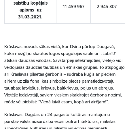
saistību kopējais
11 459 967
2 945 307
apjoms uz
31.03.2021.
Krāslavas novads sākas vietā, kur Dvina pārtop Daugavā,
koka mežģīņu skautos logos spoguļojas saule un „Labrīt!”
atskan daudzās valodās. Savstarpēji ietekmējoties, vietējo vidi
veidojušas daudzas tautības un etniskās grupas. To atspoguļo
arī Krāslavas pilsētas ģerbonis – sudraba kuģis ar pieciem
airiem uz zila fona, kas simbolizē piecas pamatiedzīvotāju
tautības: latviešus, krievus, baltkrievus, poļus un ebrejus.
Vietējie iedzīvotāji, saviem viesiem skaidrojot ģerboņa nozīmi,
mēdz vēl piebilst: “Vienā laivā esam, kopā arī airējam!”.
Krāslavas, Dagdas un 24 pagastu kultūras mantojumu
pārstāv valsts aizsardzībā esoši izcili arhitektūras, mākslas,
arheoloģijas, kultūras un pilsētbūvniecības pieminekļi.