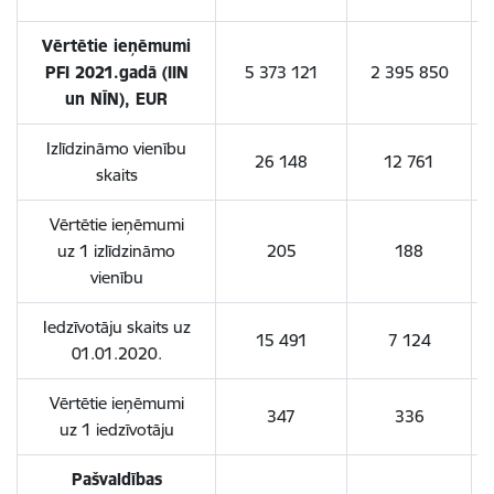
Vērtētie ieņēmumi
PFI 2021.gadā (IIN
5 373 121
2 395 850
un NĪN), EUR
Izlīdzināmo vienību
26 148
12 761
skaits
Vērtētie ieņēmumi
uz 1 izlīdzināmo
205
188
vienību
Iedzīvotāju skaits uz
15 491
7 124
01.01.2020.
Vērtētie ieņēmumi
347
336
uz 1 iedzīvotāju
Pašvaldības