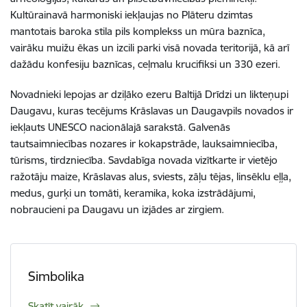
Kultūrainavā harmoniski iekļaujas no Plāteru dzimtas
mantotais baroka stila pils komplekss un mūra baznīca,
vairāku muižu ēkas un izcili parki visā novada teritorijā, kā arī
dažādu konfesiju baznīcas, ceļmalu krucifiksi un 330 ezeri.
Novadnieki lepojas ar dziļāko ezeru Baltijā Drīdzi un likteņupi
Daugavu, kuras tecējums Krāslavas un Daugavpils novados ir
iekļauts UNESCO nacionālajā sarakstā. Galvenās
tautsaimniecības nozares ir kokapstrāde, lauksaimniecība,
tūrisms, tirdzniecība. Savdabīga novada vizītkarte ir vietējo
ražotāju maize, Krāslavas alus, sviests, zāļu tējas, linsēklu eļļa,
medus, gurķi un tomāti, keramika, koka izstrādājumi,
nobraucieni pa Daugavu un izjādes ar zirgiem.
Simbolika
Skatīt vairāk