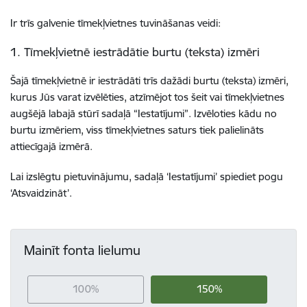
Ir trīs galvenie tīmekļvietnes tuvināšanas veidi:
1. Tīmekļvietnē iestrādātie burtu (teksta) izmēri
Šajā tīmekļvietnē ir iestrādāti trīs dažādi burtu (teksta) izmēri,
kurus Jūs varat izvēlēties, atzīmējot tos šeit vai tīmekļvietnes
augšējā labajā stūrī sadaļā “Iestatījumi”. Izvēloties kādu no
burtu izmēriem, viss tīmekļvietnes saturs tiek palielināts
attiecīgajā izmērā.
Lai izslēgtu pietuvinājumu, sadaļā ‘Iestatījumi’ spiediet pogu
‘Atsvaidzināt’.
Mainīt fonta lielumu
100%
150%