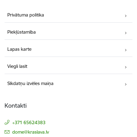
Privātuma politika
Piekļūstamība
Lapas karte
Viegli lasīt
Sīkdatņu izvēles maiņa
Kontakti
+371 65624383
E-pasts:
dome@kraslava.lv