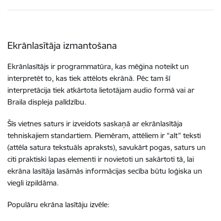
Ekrānlasītāja izmantošana
Ekrānlasītājs ir programmatūra, kas mēģina noteikt un
interpretēt to, kas tiek attēlots ekrānā. Pēc tam šī
interpretācija tiek atkārtota lietotājam audio formā vai ar
Braila displeja palīdzību.
Šīs vietnes saturs ir izveidots saskaņā ar ekrānlasītāja
tehniskajiem standartiem. Piemēram, attēliem ir “alt” teksti
(attēla satura tekstuāls apraksts), savukārt pogas, saturs un
citi praktiski lapas elementi ir novietoti un sakārtoti tā, lai
ekrāna lasītāja lasāmās informācijas secība būtu loģiska un
viegli izpildāma.
Populāru ekrāna lasītāju izvēle: