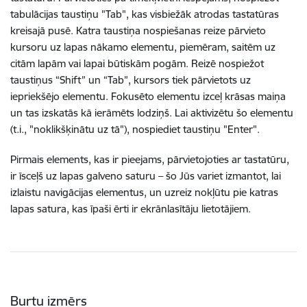
tabulācijas taustiņu "Tab", kas visbiežāk atrodas tastatūras
kreisajā pusē. Katra taustiņa nospiešanas reize pārvieto
kursoru uz lapas nākamo elementu, piemēram, saitēm uz
citām lapām vai lapai būtiskām pogām. Reizē nospiežot
taustiņus “Shift” un “Tab”, kursors tiek pārvietots uz
iepriekšējo elementu. Fokusēto elementu izceļ krāsas maiņa
un tas izskatās kā ierāmēts lodziņš. Lai aktivizētu šo elementu
(t.i., "noklikšķinātu uz tā"), nospiediet taustiņu "Enter".
Pirmais elements, kas ir pieejams, pārvietojoties ar tastatūru,
ir īsceļš uz lapas galveno saturu – šo Jūs variet izmantot, lai
izlaistu navigācijas elementus, un uzreiz nokļūtu pie katras
lapas satura, kas īpaši ērti ir ekrānlasītāju lietotājiem.
Burtu izmērs