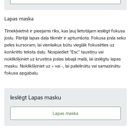
Lapas maska
Tīmekļvietnē ir pieejams rīks, kas ļauj lietotājam ieslēgt fokusa
joslu. Pārējā lapas daļa tikmēr ir aptumšota. Fokusa josla seko
peles kursoram, lai vienlaikus būtu vieglāk fokusēties uz
konkrēto teksta daļu. Nospiediet “Esc” taustiņu vai
noklikšķiniet uz krustiņa joslas labajā malā, lai izslēgtu lapas
masku. Noklikšķiniet uz + vai -, lai palielinātu vai samazinātu
fokusa apgabalu.
Ieslēgt Lapas masku
Lapas maska