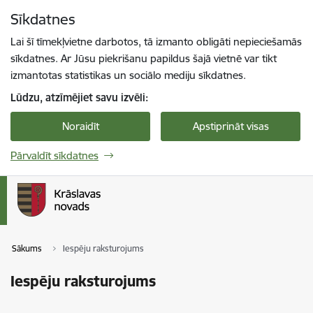
Pāriet uz lapas saturu
Sīkdatnes
Spied
lai meklētu
Enter
Lai šī tīmekļvietne darbotos, tā izmanto obligāti nepieciešamās
sīkdatnes. Ar Jūsu piekrišanu papildus šajā vietnē var tikt
izmantotas statistikas un sociālo mediju sīkdatnes.
Lūdzu, atzīmējiet savu izvēli:
Noraidīt
Apstiprināt visas
Pārvaldīt sīkdatnes
Sākums
Iespēju raksturojums
Iespēju raksturojums