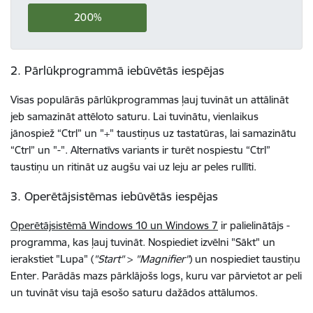
200%
2. Pārlūkprogrammā iebūvētās iespējas
Visas populārās pārlūkprogrammas ļauj tuvināt un attālināt
jeb samazināt attēloto saturu. Lai tuvinātu, vienlaikus
jānospiež “Ctrl” un "+" taustiņus uz tastatūras, lai samazinātu
“Ctrl” un "-". Alternatīvs variants ir turēt nospiestu “Ctrl”
taustiņu un ritināt uz augšu vai uz leju ar peles rullīti.
3. Operētājsistēmas iebūvētās iespējas
Operētājsistēmā Windows 10 un Windows 7
ir palielinātājs -
programma, kas ļauj tuvināt. Nospiediet izvēlni "Sākt" un
ierakstiet "Lupa" (
"Start"
>
"Magnifier"
) un nospiediet taustiņu
Enter. Parādās mazs pārklājošs logs, kuru var pārvietot ar peli
un tuvināt visu tajā esošo saturu dažādos attālumos.