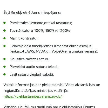
Šajā tīmekļvietnē Jums ir iespējams:
Pārvietoties, izmantojot tikai tastatūru;
Tuvināt saturu 100%, 150% vai 200%;
Mainīt kontrastu;
Lielākajā daļā tīmekļvietnes izmantot ekrānlasītājus
(ieskaitot JAWS, NVDA un VoiceOver jaunākās versijas);
Klausīties rakstītu saturu;
Pārveidot audio saturu tekstā;
Lasīt saturu vieglajā valodā.
Vairāk informācijas par piekļūstamību Vides aizsardzības un
reģionālās attīstības ministrijas vadlīnijās:
https://pieklustamiba.varam.gov.lv/
Vispārīgu jautājumu gadījumā par piekļūstamību lūgums