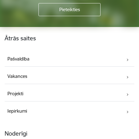
Kājene
Ātrās saites
Pašvaldība
Vakances
Projekti
Iepirkumi
Noderīgi