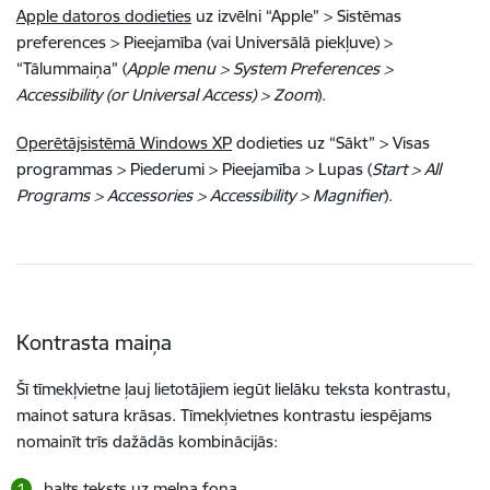
Apple datoros dodieties
uz izvēlni “Apple” > Sistēmas
preferences > Pieejamība (vai Universālā piekļuve) >
“Tālummaiņa” (
Apple menu > System Preferences >
Accessibility (or Universal Access) > Zoom
).
Operētājsistēmā Windows XP
dodieties uz “Sākt” > Visas
programmas > Piederumi > Pieejamība > Lupas (
Start > All
Programs > Accessories > Accessibility > Magnifier
).
Kontrasta maiņa
Šī tīmekļvietne ļauj lietotājiem iegūt lielāku teksta kontrastu,
mainot satura krāsas. Tīmekļvietnes kontrastu iespējams
nomainīt trīs dažādās kombinācijās:
balts teksts uz melna fona,