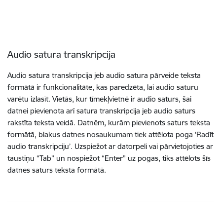
Audio satura transkripcija
Audio satura transkripcija jeb audio satura pārveide teksta
formātā ir funkcionalitāte, kas paredzēta, lai audio saturu
varētu izlasīt. Vietās, kur tīmekļvietnē ir audio saturs, šai
datnei pievienota arī satura transkripcija jeb audio saturs
rakstīta teksta veidā. Datnēm, kurām pievienots saturs teksta
formātā, blakus datnes nosaukumam tiek attēlota poga ‘Radīt
audio transkripciju’. Uzspiežot ar datorpeli vai pārvietojoties ar
taustiņu “Tab” un nospiežot “Enter” uz pogas, tiks attēlots šīs
datnes saturs teksta formātā.