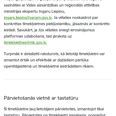
sazināties ar Vides aizsardzības un reģionālās attīstības
ministrijas ekspertu Ingaru Liepiņu,
ingars.liepins@varam.gov.lv
. Ja vēlaties noskaidrot par
konkrētas tīmekļvietnes piekļūstamību, jāsazinās ar konkrēto
iestādi. Savukārt, ja Jūs vēlaties sniegt ierosinājumus
platformas uzlabošanā, tad jāraksta uz
timeklvietnes@mk.gov.lv.
Turpmāk ir detalizēti raksturots, kā lietotāji tīmekļvietni var
izmantot ērtāk un efektīvāk ar dažādiem pārlūka
operētājsistēmā un tīmekļvietnē iestrādātiem rīkiem.
Pārvietošanās vietnē ar tastatūru
Šī tīmekļvietne ļauj lietotājiem pārvietoties, izmantojot tikai
tastatūru. Pārvietoties pa tīmekļvietni iespējams, nospiežot