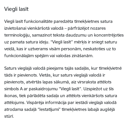
Viegli lasīt
Viegli lasīt funkcionalitāte paredzēta tīmekļvietnes satura
izvietošanai vienkāršotā valodā – pārfrāzējot nozares
terminoloģiju, samazinot teksta daudzumu un koncentrējoties
uz pamata satura ideju. “Viegli lasīt” mērķis ir sniegt saturu
veidā, kas ir uztverams visām personām, neskatoties uz to
funkcionālajām spējām vai valodas zināšanām.
Saturs vieglajā valodā pieejams tajās sadaļās, kur tīmekļvietnē
tāds ir pievienots. Vietās, kur saturs vieglajā valodā ir
pievienots, atvērtās lapas sākumā, aiz virsraksta attēlots
simbols A ar paskaidrojumu “Viegli lasīt”. Uzspiežot uz šīs
ikonas, tiek pārlādēta sadaļa un attēlots vienkāršots satura
attēlojums. Vispārēja informācija par iestādi vieglajā valodā
atrodama sadaļā “Iestatījumi” tīmekļvietnes labajā augšējā
stūrī.