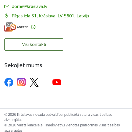
E-pasts:
dome@kraslava.lv
Rīgas iela 51, Krāslava, LV-5601, Latvija
Visi kontakti
Sekojiet mums
© 2026 Krāslavas novada pašvaldība, publicētā satura visas tiesības
aizsargātas.
© 2020 Valsts kanceleja, Tīmekļvietņu vienotās platformas visas tiesības
aizsargātas.