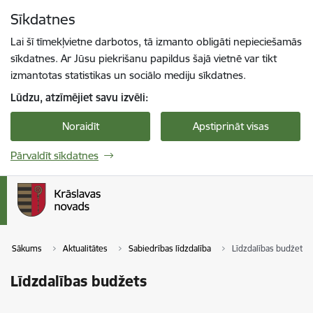
Pāriet uz lapas saturu
Sīkdatnes
Spied
lai meklētu
Enter
Lai šī tīmekļvietne darbotos, tā izmanto obligāti nepieciešamās
sīkdatnes. Ar Jūsu piekrišanu papildus šajā vietnē var tikt
izmantotas statistikas un sociālo mediju sīkdatnes.
Lūdzu, atzīmējiet savu izvēli:
Noraidīt
Apstiprināt visas
Pārvaldīt sīkdatnes
Sākums
Aktualitātes
Sabiedrības līdzdalība
Līdzdalības budžets
Līdzdalības budžets