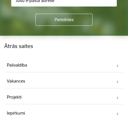
Kājene
Ātrās saites
Pašvaldība
Vakances
Projekti
Iepirkumi