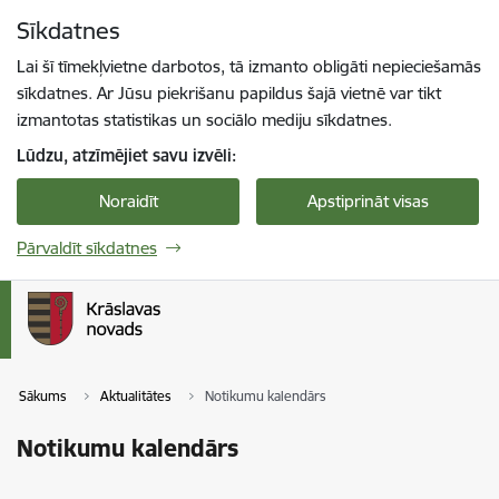
Pāriet uz lapas saturu
Sīkdatnes
Spied
lai meklētu
Enter
Lai šī tīmekļvietne darbotos, tā izmanto obligāti nepieciešamās
sīkdatnes. Ar Jūsu piekrišanu papildus šajā vietnē var tikt
izmantotas statistikas un sociālo mediju sīkdatnes.
Lūdzu, atzīmējiet savu izvēli:
Noraidīt
Apstiprināt visas
Pārvaldīt sīkdatnes
Sākums
Aktualitātes
Notikumu kalendārs
Notikumu kalendārs