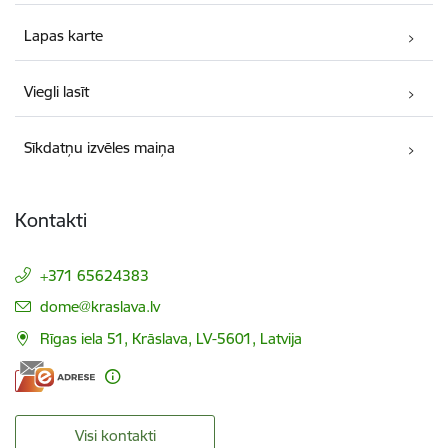
Lapas karte
Viegli lasīt
Sīkdatņu izvēles maiņa
Kontakti
+371 65624383
E-pasts:
dome@kraslava.lv
Rīgas iela 51, Krāslava, LV-5601, Latvija
Visi kontakti