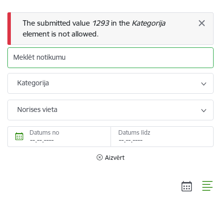
Kļūdas ziņojums
The submitted value
1293
in the
Kategorija
element is not allowed.
Meklēt notikumu
Kategorija
Norises vieta
Datums no
Datums līdz
Aizvērt