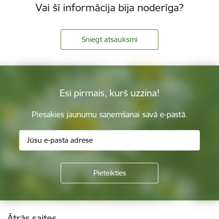
Vai šī informācija bija noderīga?
Sniegt atsauksmi
Esi pirmais, kurš uzzina!
Piesakies jaunumu saņemšanai savā e-pastā.
Kājene
Ātrās saites