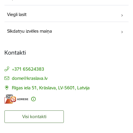
Viegli lasīt
Sīkdatņu izvēles maiņa
Kontakti
+371 65624383
E-pasts:
dome@kraslava.lv
Rīgas iela 51, Krāslava, LV-5601, Latvija
Visi kontakti