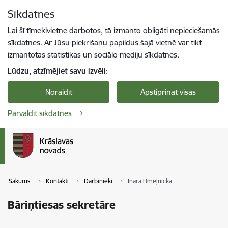
Pāriet uz lapas saturu
Sīkdatnes
Spied
lai meklētu
Enter
Lai šī tīmekļvietne darbotos, tā izmanto obligāti nepieciešamās
sīkdatnes. Ar Jūsu piekrišanu papildus šajā vietnē var tikt
izmantotas statistikas un sociālo mediju sīkdatnes.
Lūdzu, atzīmējiet savu izvēli:
Noraidīt
Apstiprināt visas
Pārvaldīt sīkdatnes
Sākums
Kontakti
Darbinieki
Ināra Hmeļnicka
Bāriņtiesas sekretāre