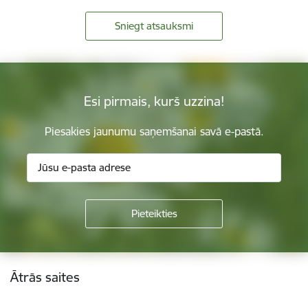
Sniegt atsauksmi
Esi pirmais, kurš uzzina!
Piesakies jaunumu saņemšanai savā e-pastā.
Kājene
Ātrās saites