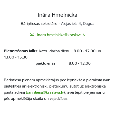
Ināra Hmeļnicka
Bāriņtiesas sekretāre
Alejas iela 4, Dagda
E-pasts:
inara.hmelnicka@kraslava.lv
Pieņemšanas laiks
: katru darba dienu: 8.00 - 12.00 un
13.00 - 15.30
piektdienās: 8.00 - 12.00
Bāriņtiesa pieņem apmeklētājus pēc iepriekšēja pieraksta (var
pieteikties arī elektroniski, pieteikumu sūtot uz elektroniskā
pasta adresi
barintiesa@kraslava.lv
), izvērtējot pieņemšanu
pēc apmeklētāju skaita un vajadzības.