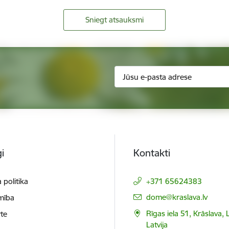
Sniegt atsauksmi
i
Kontakti
 politika
+371 65624383
E-pasts:
dome@kraslava.lv
mība
Rīgas iela 51, Krāslava,
te
Latvija