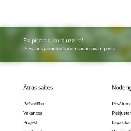
Esi pirmais, kurš uzzina!
Piesakies jaunumu saņemšanai savā e-pastā.
Kājene
Ātrās saites
Noderīg
Pašvaldība
Privātuma
Vakances
Piekļūsta
Projekti
Lapas kar