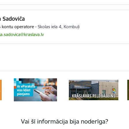
ja Sadoviča
 kontu operatore
-
Skolas iela 4, Kombuļi
pasts:
lija.sadovica@kraslava.lv
Vai šī informācija bija noderīga?