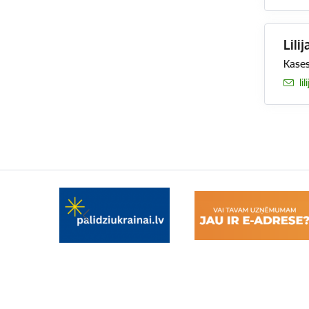
Lili
Kases
E-
li