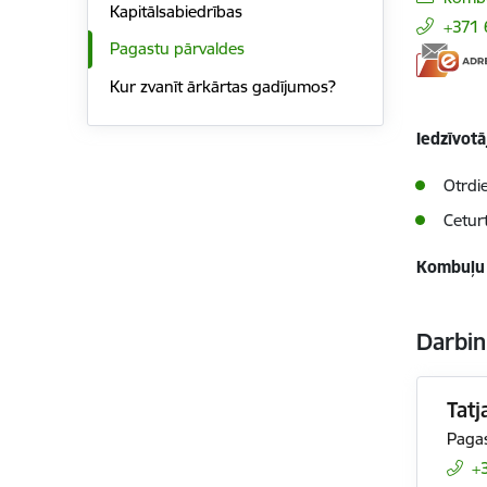
Kapitālsabiedrības
+371
Pagastu pārvaldes
Kur zvanīt ārkārtas gadījumos?
Iedzīvot
Otrdi
Cetur
Kombuļu 
Darbin
Tatj
Pagas
+