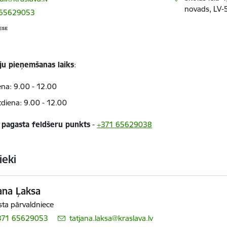
novads, LV-5
 65629053
āju pieņemšanas laiks
:
ena: 9.00 - 12.00
tdiena: 9.00 - 12.00
pagasta feldšeru punkts
-
+371 65629038
ieki
ana Ļaksa
ta pārvaldniece
371 65629053
E-pasts:
tatjana.laksa@kraslava.lv