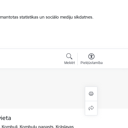
zmantotas statistikas un sociālo mediju sīkdatnes.
Meklēt
Piekļūstamība
vieta
4, Kombuļi, Kombuļu pagasts, Krāslavas