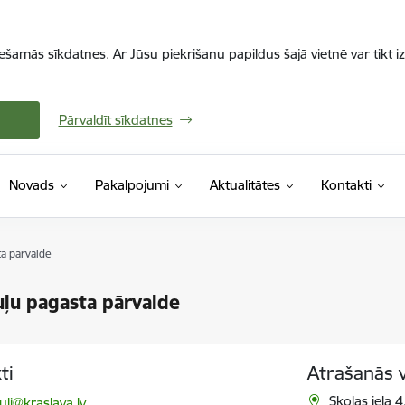
iešamās sīkdatnes. Ar Jūsu piekrišanu papildus šajā vietnē var tikt i
Pārvaldīt sīkdatnes
Novads
Pakalpojumi
Aktualitātes
Kontakti
a pārvalde
ļu pagasta pārvalde
ti
Atrašanās 
ts:
Skolas iela 
li@kraslava.lv