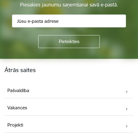
Piesakies jaunumu saņemšanai savā e-pastā.
Kājene
Ātrās saites
Pašvaldība
Vakances
Projekti