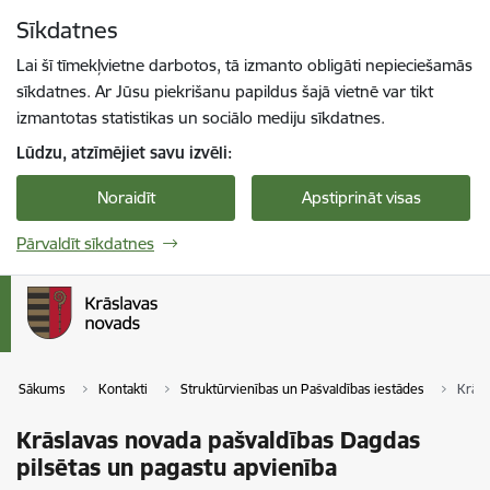
Pāriet uz lapas saturu
Sīkdatnes
Spied
lai meklētu
Enter
Lai šī tīmekļvietne darbotos, tā izmanto obligāti nepieciešamās
sīkdatnes. Ar Jūsu piekrišanu papildus šajā vietnē var tikt
izmantotas statistikas un sociālo mediju sīkdatnes.
Lūdzu, atzīmējiet savu izvēli:
Noraidīt
Apstiprināt visas
Pārvaldīt sīkdatnes
Sākums
Kontakti
Struktūrvienības un Pašvaldības iestādes
Krāsl
Krāslavas novada pašvaldības Dagdas
pilsētas un pagastu apvienība