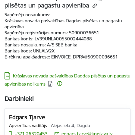
pilsētas un pagastu apvienība
Saņēmēja nosaukums:
Krāslavas novada pašvaldības Dagdas pilsētas un pagastu
apvienība
Saņēmēja reģistrācijas numurs:
50900036651
Bankas konts:
LV39UNLA0055002444088
Bankas nosaukums:
A/S SEB banka
Bankas kods:
UNLALV2X
E-rēķinu apakšadrese
:
EINVOICE_DPPA@50900036651
Lejupielādēt:
Krāslavas novada pašvaldības Dagdas pilsētas un pagastu
apvienības nolikums
Darbinieki
Edgars Tjarve
Apvienības vadītājs
-
Alejas iela 4, Dagda
+371 26320453
E-pasts:
edgars.tjarve@kraslava.lv