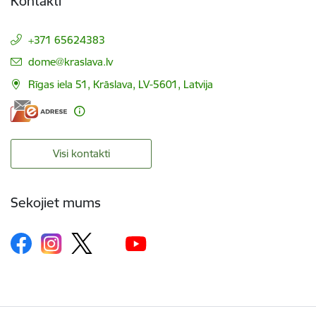
Kontakti
+371 65624383
E-pasts:
dome@kraslava.lv
Rīgas iela 51, Krāslava, LV-5601, Latvija
Visi kontakti
Sekojiet mums