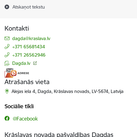
Atskaņot tekstu
Kontakti
E-pasts:
dagda@kraslava.lv
+371 65681434
+371 26562946
Dagda.lv
Atrašanās vieta
Alejas iela 4, Dagda, Krāslavas novads, LV-5674, Latvija
Sociālie tīkli
@Facebook
Krāslavas novada pašvaldības Dagdas