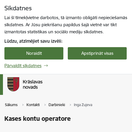
Pāriet uz lapas saturu
Sīkdatnes
Spied
lai meklētu
Enter
Lai šī tīmekļvietne darbotos, tā izmanto obligāti nepieciešamās
sīkdatnes. Ar Jūsu piekrišanu papildus šajā vietnē var tikt
izmantotas statistikas un sociālo mediju sīkdatnes.
Lūdzu, atzīmējiet savu izvēli:
Noraidīt
Apstiprināt visas
Pārvaldīt sīkdatnes
Sākums
Kontakti
Darbinieki
Inga Zujeva
Kases kontu operatore