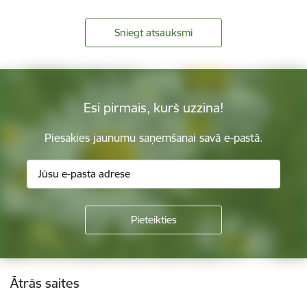
Sniegt atsauksmi
Esi pirmais, kurš uzzina!
Piesakies jaunumu saņemšanai savā e-pastā.
Kājene
Ātrās saites