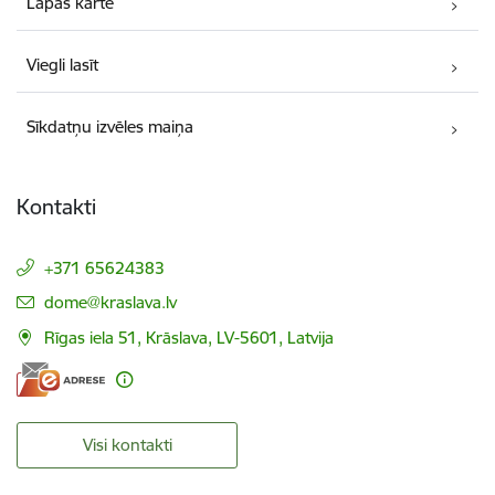
Lapas karte
Viegli lasīt
Sīkdatņu izvēles maiņa
Kontakti
+371 65624383
E-pasts:
dome@kraslava.lv
Rīgas iela 51, Krāslava, LV-5601, Latvija
Visi kontakti