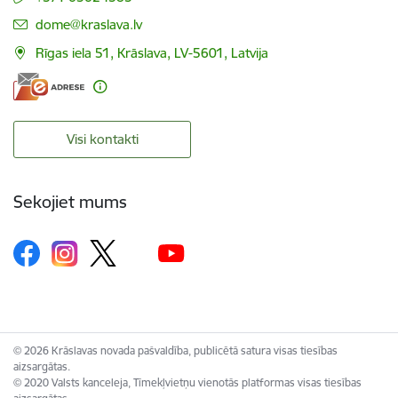
E-pasts:
dome@kraslava.lv
Rīgas iela 51, Krāslava, LV-5601, Latvija
Visi kontakti
Sekojiet mums
© 2026 Krāslavas novada pašvaldība, publicētā satura visas tiesības
aizsargātas.
© 2020 Valsts kanceleja, Tīmekļvietņu vienotās platformas visas tiesības