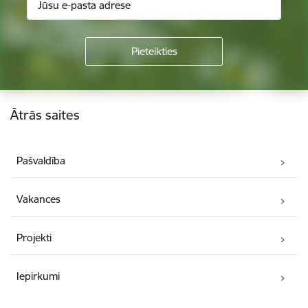
Kājene
Ātrās saites
Pašvaldība
Vakances
Projekti
Iepirkumi