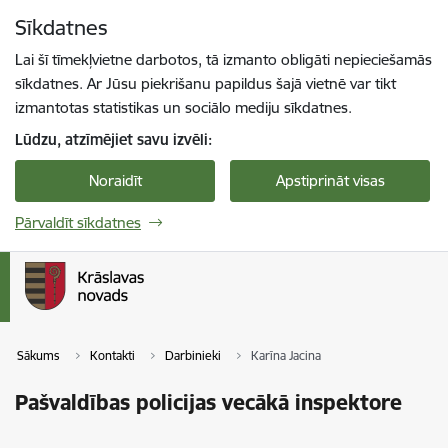
Pāriet uz lapas saturu
Sīkdatnes
Spied
lai meklētu
Enter
Lai šī tīmekļvietne darbotos, tā izmanto obligāti nepieciešamās
sīkdatnes. Ar Jūsu piekrišanu papildus šajā vietnē var tikt
izmantotas statistikas un sociālo mediju sīkdatnes.
Lūdzu, atzīmējiet savu izvēli:
Noraidīt
Apstiprināt visas
Pārvaldīt sīkdatnes
Sākums
Kontakti
Darbinieki
Karīna Jacina
Pašvaldības policijas vecākā inspektore