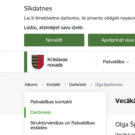
Pāriet uz lapas saturu
Sīkdatnes
Lai šī tīmekļvietne darbotos, tā izmanto obligāti nepiec
Lūdzu, atzīmējiet savu izvēli:
Noraidīt
Apstiprināt visas
Pašvaldība
Sākums
Kontakti
Darbinieki
Olga Šparkovska
Vecāk
Pašvaldības kontakti
Darbinieki
Struktūrvienības un Pašvaldības
Olga Š
iestādes
Vecākā g