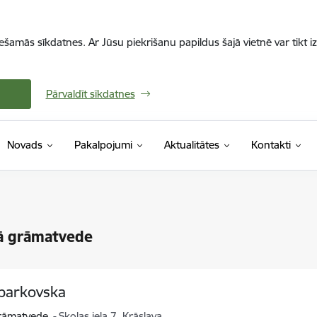
iešamās sīkdatnes. Ar Jūsu piekrišanu papildus šajā vietnē var tikt i
Pārvaldīt sīkdatnes
Novads
Pakalpojumi
Aktualitātes
Kontakti
ā grāmatvede
parkovska
rāmatvede
Skolas iela 7, Krāslava