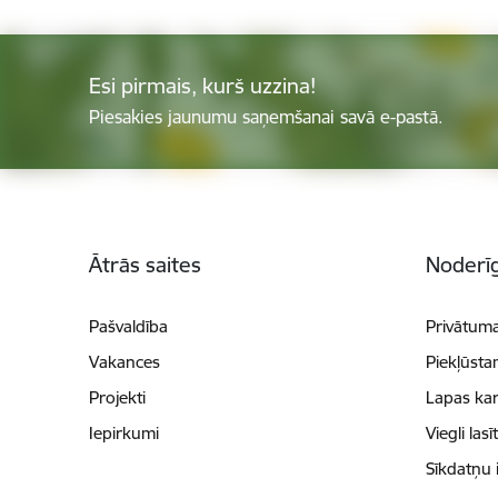
Esi pirmais, kurš uzzina!
Piesakies jaunumu saņemšanai savā e-pastā.
Kājene
Ātrās saites
Noderīg
Pašvaldība
Privātuma
Vakances
Piekļūsta
Projekti
Lapas kar
Iepirkumi
Viegli lasī
Sīkdatņu 