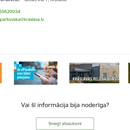
 65620034
sparkovska@kraslava.lv
Vai šī informācija bija noderīga?
Sniegt atsauksmi