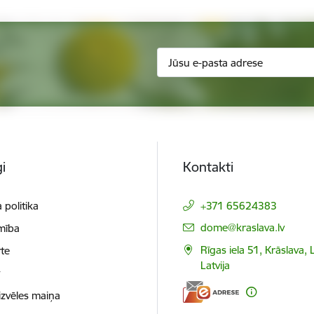
i
Kontakti
 politika
+371 65624383
E-pasts:
dome@kraslava.lv
mība
Rīgas iela 51, Krāslava,
te
Latvija
t
izvēles maiņa