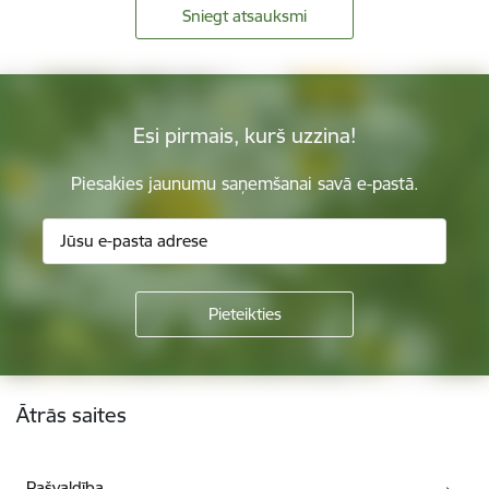
Sniegt atsauksmi
Esi pirmais, kurš uzzina!
Piesakies jaunumu saņemšanai savā e-pastā.
Kājene
Ātrās saites
Pašvaldība