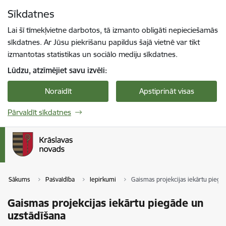
Pāriet uz lapas saturu
Sīkdatnes
Spied
lai meklētu
Enter
Lai šī tīmekļvietne darbotos, tā izmanto obligāti nepieciešamās
sīkdatnes. Ar Jūsu piekrišanu papildus šajā vietnē var tikt
izmantotas statistikas un sociālo mediju sīkdatnes.
Lūdzu, atzīmējiet savu izvēli:
Noraidīt
Apstiprināt visas
Pārvaldīt sīkdatnes
Sākums
Pašvaldība
Iepirkumi
Gaismas projekcijas iekārtu piegā
Gaismas projekcijas iekārtu piegāde un
uzstādīšana