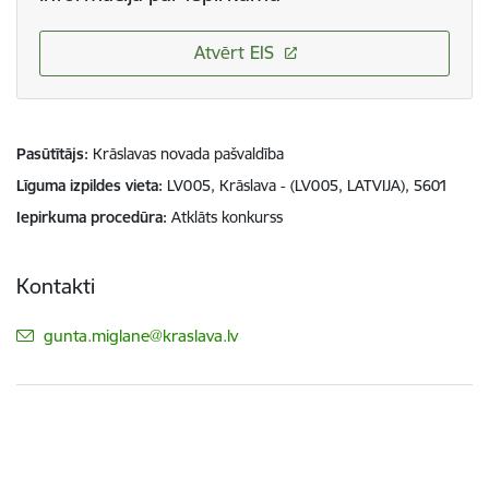
Atvērt EIS
Pasūtītājs
Krāslavas novada pašvaldība
Līguma izpildes vieta
LV005, Krāslava - (LV005, LATVIJA), 5601
Iepirkuma procedūra
Atklāts konkurss
Kontakti
E-pasts:
gunta.miglane@kraslava.lv