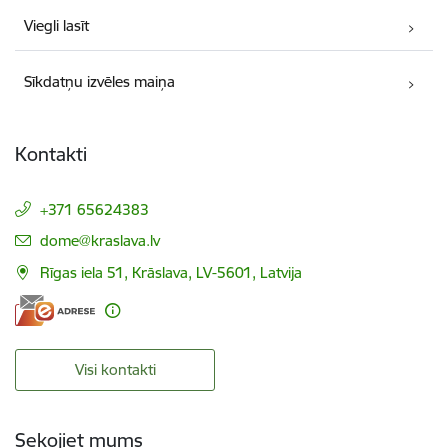
Viegli lasīt
Sīkdatņu izvēles maiņa
Kontakti
+371 65624383
E-pasts:
dome@kraslava.lv
Rīgas iela 51, Krāslava, LV-5601, Latvija
Visi kontakti
Sekojiet mums