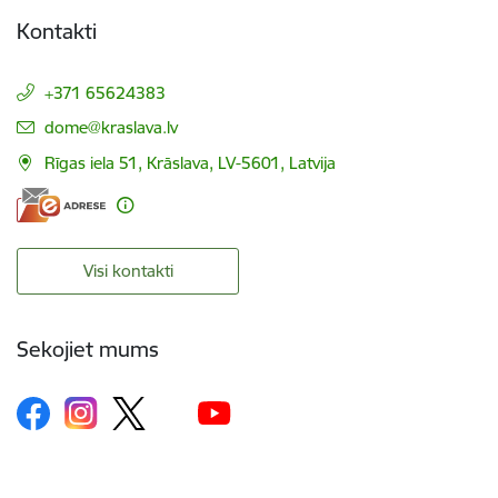
Kontakti
+371 65624383
E-pasts:
dome@kraslava.lv
Rīgas iela 51, Krāslava, LV-5601, Latvija
Visi kontakti
Sekojiet mums