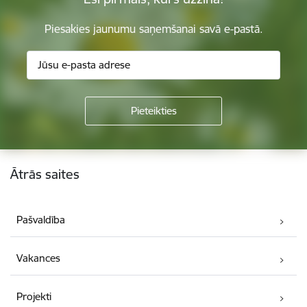
Piesakies jaunumu saņemšanai savā e-pastā.
Kājene
Ātrās saites
Pašvaldība
Vakances
Projekti