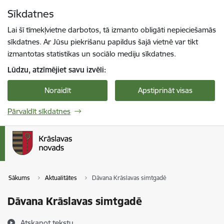
Pāriet uz lapas saturu
Sīkdatnes
Spied
lai meklētu
Enter
Lai šī tīmekļvietne darbotos, tā izmanto obligāti nepieciešamās
sīkdatnes. Ar Jūsu piekrišanu papildus šajā vietnē var tikt
izmantotas statistikas un sociālo mediju sīkdatnes.
Lūdzu, atzīmējiet savu izvēli:
Noraidīt
Apstiprināt visas
Pārvaldīt sīkdatnes
Sākums
Aktualitātes
Dāvana Krāslavas simtgadē
Dāvana Krāslavas simtgadē
Atskaņot tekstu