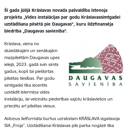
Šī gada jūlijā Krāslavas novada pašvaldība īstenoja
projektu
„Vides instalācijas par godu Krāslavas
simtgadei
uzstādīšana pilsētā pie Daugavas”
, kuru līdzfinansēja
biedrība „Daugavas savienība”.
Krāslava, viena no
skaistākajām un senākajām
mazpilsētām Daugavas upes
ielejā, 2023. gadā svin simts
gadus, kopš tai piešķirtas
pilsētas tiesības. Par godu
simtgadei tika iecerēts
uzstādīt īstermiņa vides
instalāciju, lai veicinātu piederības sajūtu krāslaviešos un
priecētu arī pilsētas viesus.
Astoņus lielformāta burtus uzrakstam KRĀSLAVA izgatavoja
SIA „Froja”. Uzstādīšanai Krāslavas pils parka nogāzē tika