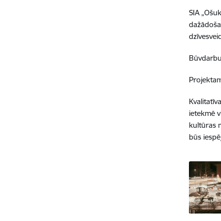
SIA „Ošuka
dažādošan
dzīvesvei
Būvdarbu 
Projektam
Kvalitatī
ietekmē v
kultūras m
būs iespēj