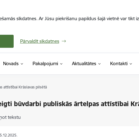
iešamās sīkdatnes. Ar Jūsu piekrišanu papildus šajā vietnē var tikt i
Pārvaldīt sīkdatnes
Novads
Pakalpojumi
Aktualitātes
Kontakti
s attīstībai Krāslavas pilsētā
eigti būvdarbi publiskās ārtelpas attīstībai Kr
ņot tekstu
05.12.2025.