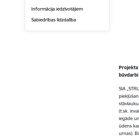
Informācija iedzīvotājiem
Sabiedrības līdzdalība
Projekta
būvdarbi 
SIA „STRU
piekļūšan
stāvlauku
(t.sk. inv
iegāde un
ūdens kan
urnas). 