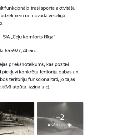
ltifunkcionālo trasi sporta aktivitāšu
s audzēkņiem un novada veselīgā
o.
 SIA „Ceļu komforts Rīga”.
da 655927,74 eiro.
pējas priekšnoteikums, kas pozitīvi
 piekļuvi konkrētu teritoriju dabas un
s teritoriju funkcionalitāti, jo tajās
ktīvā atpūta, izziņa u.c).
+2
Atvērt galeriju