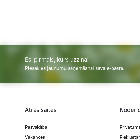
Esi pirmais, kurš uzzina!
Piesakies jaunumu saņemšanai savā e-pastā.
Kājene
Ātrās saites
Noderīg
Pašvaldība
Privātuma
Vakances
Piekļūsta