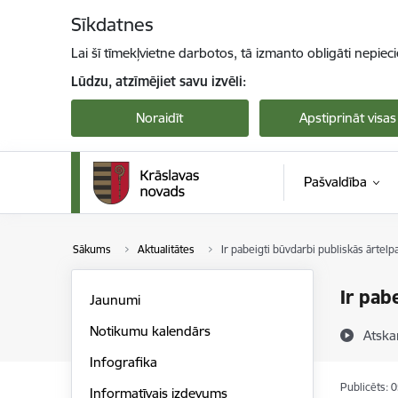
Pāriet uz lapas saturu
Sīkdatnes
Lai šī tīmekļvietne darbotos, tā izmanto obligāti nepiec
Lūdzu, atzīmējiet savu izvēli:
Noraidīt
Apstiprināt visas
Pašvaldība
Sākums
Aktualitātes
Ir pabeigti būvdarbi publiskās ārtelpa
Ir pab
Jaunumi
Notikumu kalendārs
Atska
Infografika
Publicēts: 
Informatīvais izdevums