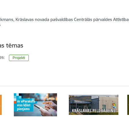
kmans, Krāslavas novada pašvaldības Centrālās pārvaldes Attīstības
s
tas tēmas
es:
Projekti