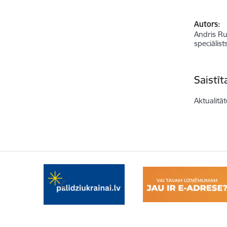
Autors:
Andris Ru
speciālist
Saistī
Aktualitāt