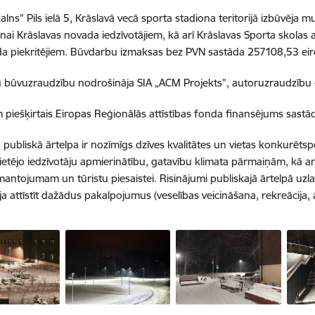
lns” Pils ielā 5, Krāslavā vecā sporta stadiona teritorijā izbūvēja mu
ai Krāslavas novada iedzīvotājiem, kā arī Krāslavas Sporta skola
da piekritējiem. Būvdarbu izmaksas bez PVN sastāda 257108,53 eir
būvuzraudzību nodrošināja SIA „ACM Projekts”, autoruzraudzību –
 piešķirtais Eiropas Reģionālās attīstības fonda finansējums sastā
va publiskā ārtelpa ir nozīmīgs dzīves kvalitātes un vietas konkurēts
ietējo iedzīvotāju apmierinātību, gatavību klimata pārmaiņām, kā arī
antojumam un tūristu piesaistei. Risinājumi publiskajā ārtelpā uzlabo
a attīstīt dažādus pakalpojumus (veselības veicināšana, rekreācija, a