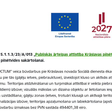
 5.1.1.3/23/A/013 „
Publiskās ārtelpas attīstība Krāslavas pilsē
pilsētvides sakārtošanai.
CTUM” veica būvdarbus pie Krāslavas novada Sociālā dienesta ēkas 
u pie tās (gājēju ietves, piebrauktuve), izveidojot kluso un aktīvās
mu. Teritorijas atdzīvināšanai un turpmākai attīstībai ir veikta pi
alīdiem) izbūve; vizuālās mākslas un dizaina objektu ar lietošanas ies
 uzstādīšana; gājēju zonas (ietves, trotuāri klusajā un aktīvajā teri
alizācijas izbūve; teritorijas apzaļumošana un labiekārtošana (apst
Būvdarbu izmaksas bez PVN sastāda 494401,38 eiro.