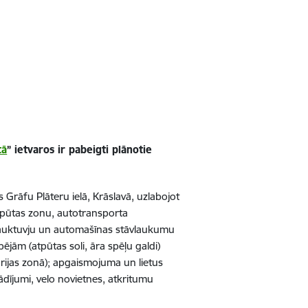
tā
” ietvaros ir pabeigti plānotie
Grāfu Plāteru ielā, Krāslavā, uzlabojot
 atpūtas zonu, autotransporta
ebrauktuvju un automašīnas stāvlaukumu
pējām (atpūtas soli, āra spēļu galdi)
torijas zonā); apgaismojuma un lietus
ādījumi, velo novietnes, atkritumu