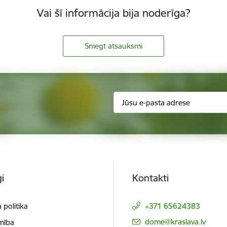
Vai šī informācija bija noderīga?
Sniegt atsauksmi
i
Kontakti
 politika
+371 65624383
E-pasts:
dome@kraslava.lv
mība