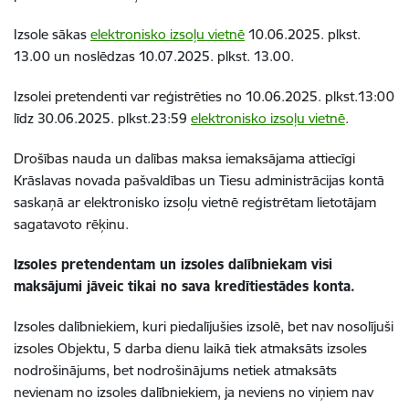
Izsole sākas
elektronisko izsoļu vietnē
10.06.2025. plkst.
13.00 un noslēdzas 10.07.2025. plkst. 13.00.
Izsolei pretendenti var reģistrēties no 10.06.2025. plkst.13:00
līdz 30.06.2025. plkst.23:59
elektronisko izsoļu vietnē
.
Drošības nauda un dalības maksa iemaksājama attiecīgi
Krāslavas novada pašvaldības un Tiesu administrācijas kontā
saskaņā ar elektronisko izsoļu vietnē reģistrētam lietotājam
sagatavoto rēķinu.
Izsoles pretendentam un izsoles dalībniekam visi
maksājumi jāveic tikai no sava kredītiestādes konta.
Izsoles dalībniekiem, kuri piedalījušies izsolē, bet nav nosolījuši
izsoles Objektu, 5 darba dienu laikā tiek atmaksāts izsoles
nodrošinājums, bet nodrošinājums netiek atmaksāts
nevienam no izsoles dalībniekiem, ja neviens no viņiem nav