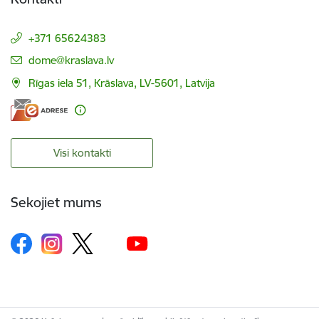
+371 65624383
E-pasts:
dome@kraslava.lv
Rīgas iela 51, Krāslava, LV-5601, Latvija
Visi kontakti
Sekojiet mums