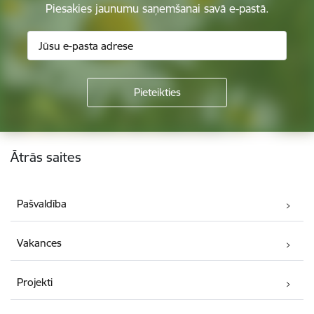
Piesakies jaunumu saņemšanai savā e-pastā.
Kājene
Ātrās saites
Pašvaldība
Vakances
Projekti