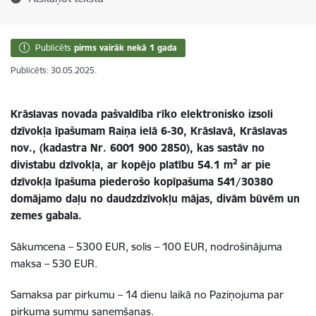
Publicēts
pirms vairāk nekā 1 gada
Publicēts: 30.05.2025.
Krāslavas novada pašvaldība rīko elektronisko izsoli
dzīvokļa īpašumam Raiņa ielā 6-30, Krāslavā, Krāslavas
nov., (kadastra Nr. 6001 900 2850), kas sastāv no
2
divistabu dzīvokļa, ar kopējo platību 54.1 m
ar pie
dzīvokļa īpašuma piederošo kopīpašuma 541/30380
domājamo daļu no daudzdzīvokļu mājas, divām būvēm un
zemes gabala.
Sākumcena – 5300 EUR, solis – 100 EUR, nodrošinājuma
maksa – 530 EUR.
Samaksa par pirkumu – 14 dienu laikā no Paziņojuma par
pirkuma summu saņemšanas.