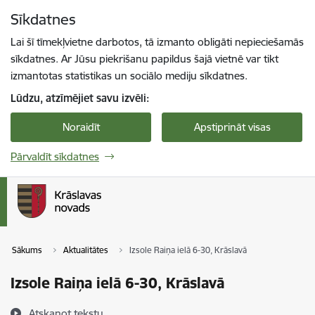
Pāriet uz lapas saturu
Sīkdatnes
Spied
lai meklētu
Enter
Lai šī tīmekļvietne darbotos, tā izmanto obligāti nepieciešamās
sīkdatnes. Ar Jūsu piekrišanu papildus šajā vietnē var tikt
izmantotas statistikas un sociālo mediju sīkdatnes.
Lūdzu, atzīmējiet savu izvēli:
Noraidīt
Apstiprināt visas
Pārvaldīt sīkdatnes
Sākums
Aktualitātes
Izsole Raiņa ielā 6-30, Krāslavā
Izsole Raiņa ielā 6-30, Krāslavā
Atskaņot tekstu