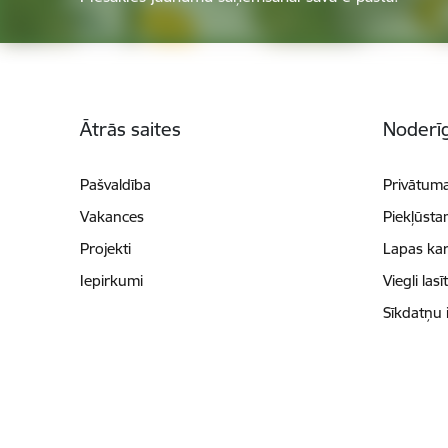
Kājene
Ātrās saites
Noderīg
Pašvaldība
Privātuma
Vakances
Piekļūsta
Projekti
Lapas kar
Iepirkumi
Viegli lasī
Sīkdatņu 