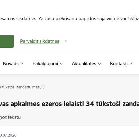
iešamās sīkdatnes. Ar Jūsu piekrišanu papildus šajā vietnē var tikt i
Pārvaldīt sīkdatnes
Novads
Pakalpojumi
Aktualitātes
Kontakti
4 tūkstoši zandartu mazuļu
vas apkaimes ezeros ielaisti 34 tūkstoši zand
ņot tekstu
08.07.2026.