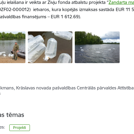
ļu ielaišana ir veikta ar Zivju fonda atbalstu projekta “
Zandarta maz
0ZF02-000012) ietvaros, kura kopējās izmaksas sastāda EUR 11 5
ašvaldības finansējums – EUR 1 612.69).
kmans, Krāslavas novada pašvaldības Centrālās pārvaldes Attīstības
s
tas tēmas
es:
Projekti