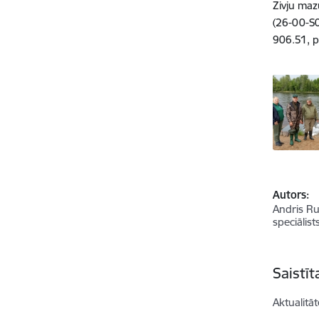
Zivju mazu
(26-00-S
906.51, p
Autors:
Andris Ru
speciālist
Saistī
Aktualitāt