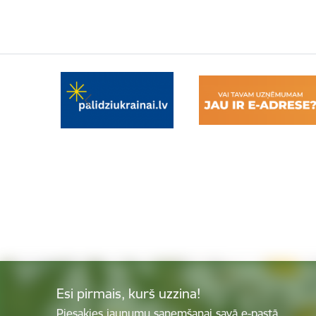
Esi pirmais, kurš uzzina!
Piesakies jaunumu saņemšanai savā e-pastā.