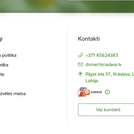
i
Kontakti
 politika
+371 65624383
E-pasts:
dome@kraslava.lv
mība
Rīgas iela 51, Krāslava,
te
Latvija
t
izvēles maiņa
Visi kontakti