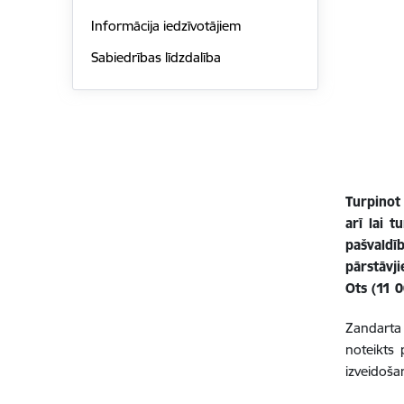
Informācija iedzīvotājiem
Sabiedrības līdzdalība
Turpinot
arī lai 
pašvald
pārstāvj
Ots (11 0
Zandarta 
noteikts 
izveidoša