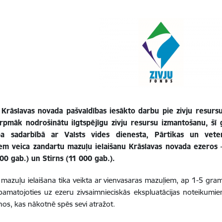
 Krāslavas novada pašvaldības iesākto darbu pie zivju resursu
turpmāk nodrošinātu ilgtspējīgu zivju resursu izmantošanu, šī
ība sadarbībā ar Valsts vides dienesta, Pārtikas un vet
iem veica zandartu mazuļu ielaišanu Krāslavas novada ezeros –
00 gab.) un Stirns (11 000 gab.).
mazuļu ielaišana tika veikta ar vienvasaras mazuļiem, ap 1-5 gram
pamatojoties uz ezeru zivsaimnieciskās ekspluatācijas noteikumi
nos, kas nākotnē spēs sevi atražot.