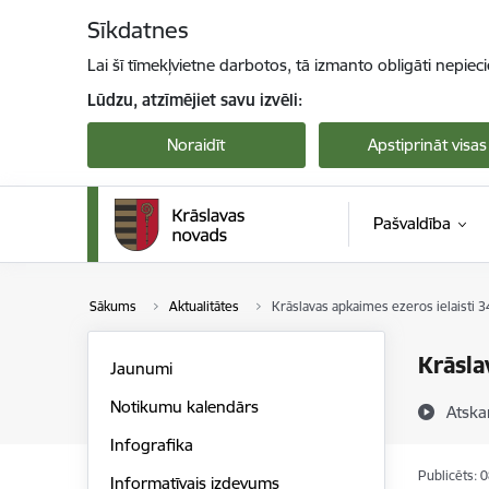
Pāriet uz lapas saturu
Sīkdatnes
Lai šī tīmekļvietne darbotos, tā izmanto obligāti nepiec
Lūdzu, atzīmējiet savu izvēli:
Noraidīt
Apstiprināt visas
Pašvaldība
Sākums
Aktualitātes
Krāslavas apkaimes ezeros ielaisti 3
Krāsla
Jaunumi
Notikumu kalendārs
Atska
Infografika
Publicēts: 
Informatīvais izdevums