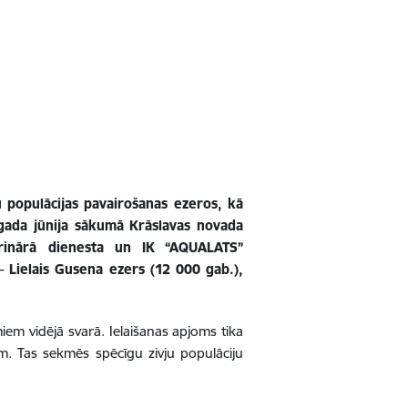
 populācijas pavairošanas ezeros, kā
 gada jūnija sākumā Krāslavas novada
erinārā dienesta un IK “AQUALATS”
 Lielais Gusena ezers (12 000 gab.),
iem vidējā svarā. Ielaišanas apjoms tika
em. Tas sekmēs spēcīgu zivju populāciju