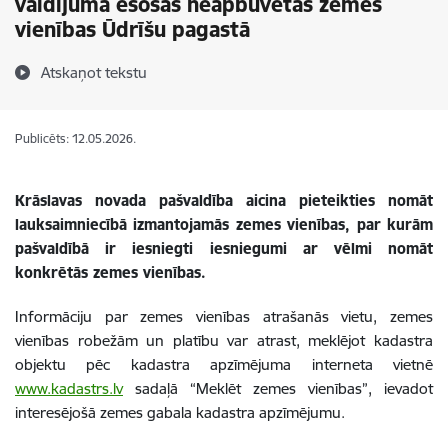
valdījumā esošas neapbūvētas zemes
vienības Ūdrīšu pagastā
Atskaņot tekstu
Publicēts: 12.05.2026.
Krāslavas novada pašvaldība aicina pieteikties nomāt
lauksaimniecībā izmantojamās zemes vienības, par kurām
pašvaldībā ir iesniegti iesniegumi ar vēlmi nomāt
konkrētās zemes vienības.
Informāciju par zemes vienības atrašanās vietu, zemes
vienības robežām un platību var atrast, meklējot kadastra
objektu pēc kadastra apzīmējuma interneta vietnē
www.kadastrs.lv
sadaļā “Meklēt zemes vienības”, ievadot
interesējošā zemes gabala kadastra apzīmējumu.