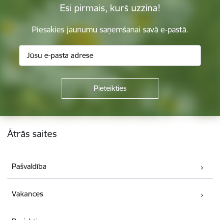
Esi pirmais, kurš uzzina!
Piesakies jaunumu saņemšanai savā e-pastā.
Kājene
Ātrās saites
Pašvaldība
Vakances