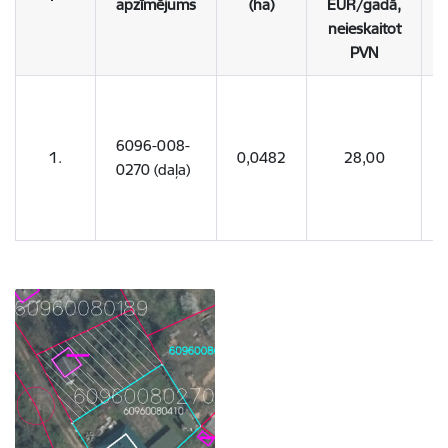
apzīmējums
(ha)
EUR/gadā,
neieskaitot
PVN
6096-008-
1.
0,0482
28,00
0270 (daļa)