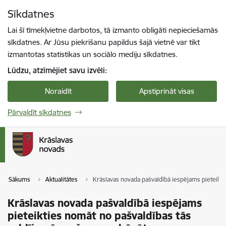
Pāriet uz lapas saturu
Sīkdatnes
Spied
lai meklētu
Enter
Lai šī tīmekļvietne darbotos, tā izmanto obligāti nepieciešamās
sīkdatnes. Ar Jūsu piekrišanu papildus šajā vietnē var tikt
izmantotas statistikas un sociālo mediju sīkdatnes.
Lūdzu, atzīmējiet savu izvēli:
Noraidīt
Apstiprināt visas
Pārvaldīt sīkdatnes
Sākums
Aktualitātes
Krāslavas novada pašvaldībā iespējams pieteikt
Krāslavas novada pašvaldībā iespējams
pieteikties nomāt no pašvaldības tās