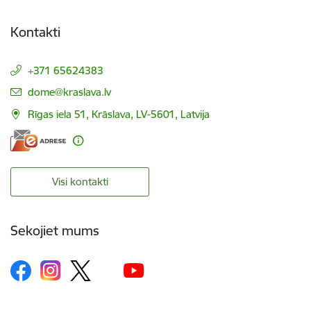
Kontakti
+371 65624383
E-pasts:
dome@kraslava.lv
Rīgas iela 51, Krāslava, LV-5601, Latvija
Visi kontakti
Sekojiet mums