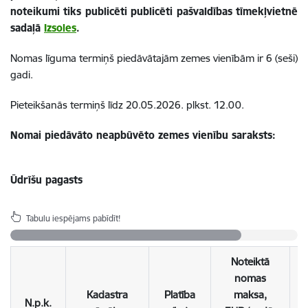
noteikumi tiks publicēti publicēti pašvaldības tīmekļvietnē
sadaļā
Izsoles
.
Nomas līguma termiņš piedāvātajām zemes vienībām ir 6 (seši)
gadi.
Pieteikšanās termiņš līdz 20.05.2026. plkst. 12.00.
Nomai piedāvāto neapbūvēto zemes vienību saraksts:
Ūdrīšu pagasts
Tabulu iespējams pabīdīt!
Noteiktā
nomas
Kadastra
Platība
maksa,
N.p.k.