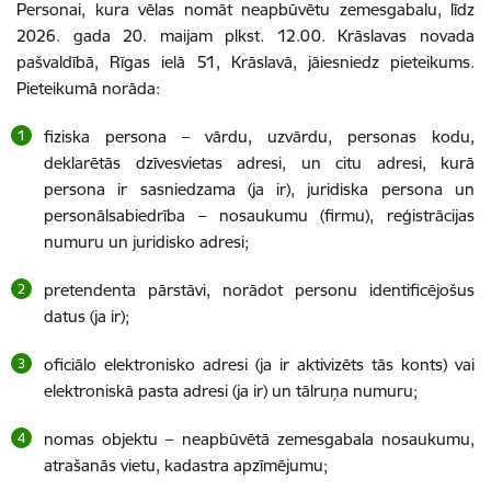
Personai, kura vēlas nomāt neapbūvētu zemesgabalu, līdz
2026. gada 20. maijam plkst. 12.00. Krāslavas novada
pašvaldībā, Rīgas ielā 51, Krāslavā, jāiesniedz pieteikums.
Pieteikumā norāda:
fiziska persona – vārdu, uzvārdu, personas kodu,
deklarētās dzīvesvietas adresi, un citu adresi, kurā
persona ir sasniedzama (ja ir), juridiska persona un
personālsabiedrība – nosaukumu (firmu), reģistrācijas
numuru un juridisko adresi;
pretendenta pārstāvi, norādot personu identificējošus
datus (ja ir);
oficiālo elektronisko adresi (ja ir aktivizēts tās konts) vai
elektroniskā pasta adresi (ja ir) un tālruņa numuru;
nomas objektu – neapbūvētā zemesgabala nosaukumu,
atrašanās vietu, kadastra apzīmējumu;