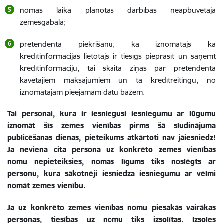
nomas laikā plānotās darbības neapbūvētajā
zemesgabalā;
pretendenta piekrišanu, ka iznomātājs kā
kredītinformācijas lietotājs ir tiesīgs pieprasīt un saņemt
kredītinformāciju, tai skaitā ziņas par pretendenta
kavētajiem maksājumiem un tā kredītreitingu, no
iznomātājam pieejamām datu bāzēm.
Tai personai, kura ir iesniegusi iesniegumu ar lūgumu
iznomāt šīs zemes vienības pirms šā sludinājuma
publicēšanas dienas, pieteikums atkārtoti nav jāiesniedz!
Ja neviena cita persona uz konkrēto zemes vienības
nomu nepieteiksies, nomas līgums tiks noslēgts ar
personu, kura sākotnēji iesniedza iesniegumu ar vēlmi
nomāt zemes vienību.
Ja uz konkrēto zemes vienības nomu piesakās vairākas
personas, tiesības uz nomu tiks izsolītas. Izsoles