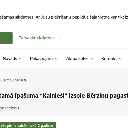
iešamās sīkdatnes. Ar Jūsu piekrišanu papildus šajā vietnē var tikt i
Pārvaldīt sīkdatnes
Novads
Pakalpojumi
Aktualitātes
Kontakti
e Bērziņu pagastā
amā īpašuma “Kalnieši” izsole Bērziņu pagas
ņot tekstu
cēts
pirms vairāk nekā 2 gadiem