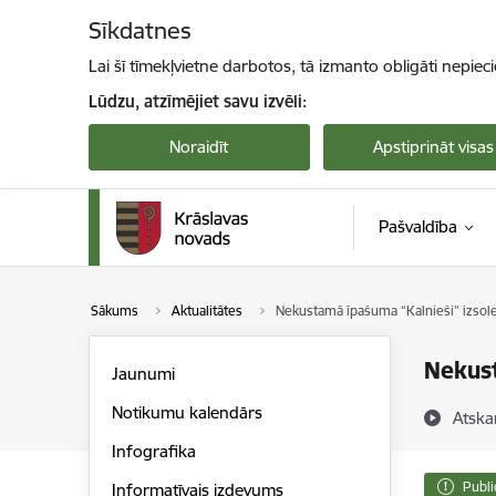
Pāriet uz lapas saturu
Sīkdatnes
Lai šī tīmekļvietne darbotos, tā izmanto obligāti nepiec
Lūdzu, atzīmējiet savu izvēli:
Noraidīt
Apstiprināt visas
Pašvaldība
Sākums
Aktualitātes
Nekustamā īpašuma “Kalnieši” izsol
Nekust
Jaunumi
Notikumu kalendārs
Atska
Infografika
Publi
Informatīvais izdevums