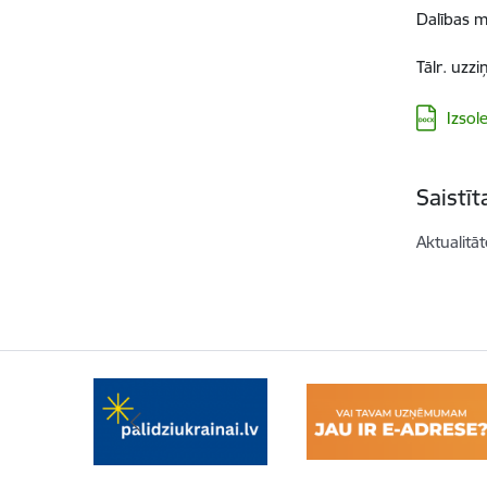
Dalības m
Tālr. uzz
Lejupielā
Izsol
Saistī
Aktualitāt