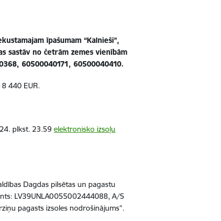
s nekustamajam īpašumam
“Kalnieši”,
kas
sastāv no četrām zemes vienībām
40368, 60500040171, 60500040410.
– 8 440 EUR.
024. plkst. 23.59
elektronisko izsoļu
dības Dagdas pilsētas un pagastu
, konts: LV39UNLA0055002444088, A/S
ērziņu
pagasts izsoles nodrošinājums”.