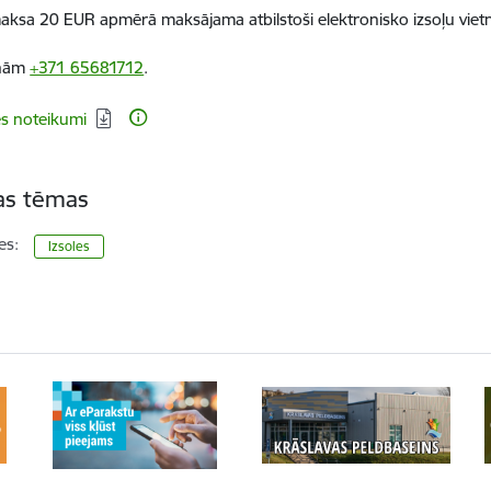
aksa 20 EUR apmērā maksājama atbilstoši elektronisko izsoļu vietn
iņām
+371 65681712
.
dēt:
es noteikumi
tas tēmas
es:
Izsoles