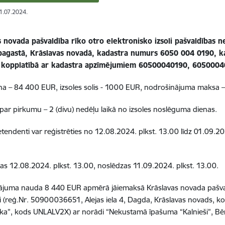
31.07.2024.
s novada pašvaldība rīko otro elektronisko izsoli pašvaldība
pagastā, Krāslavas novadā, kadastra numurs 6050 004 0190, 
 kopplatībā ar kadastra apzīmējumiem 60500040190, 605000
a – 84 400 EUR, izsoles solis - 1000 EUR, nodrošinājuma maksa 
ar pirkumu – 2 (divu) nedēļu laikā no izsoles noslēguma dienas.
retendenti var reģistrēties no 12.08.2024. plkst. 13.00 līdz 01.09.2
kas 12.08.2024. plkst. 13.00, noslēdzas 11.09.2024. plkst. 13.00.
ājuma nauda 8 440 EUR apmērā jāiemaksā Krāslavas novada pašval
ai (reģ.Nr. 50900036651, Alejas iela 4, Dagda, Krāslavas novads
ka”, kods UNLALV2X) ar norādi “Nekustamā īpašuma
“Kalnieši”, B