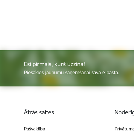
Esi pirmais, kurš uzzina!
Piesakies jaunumu saņemšanai savā e-pastā.
Kājene
Ātrās saites
Noderīg
Pašvaldība
Privātuma