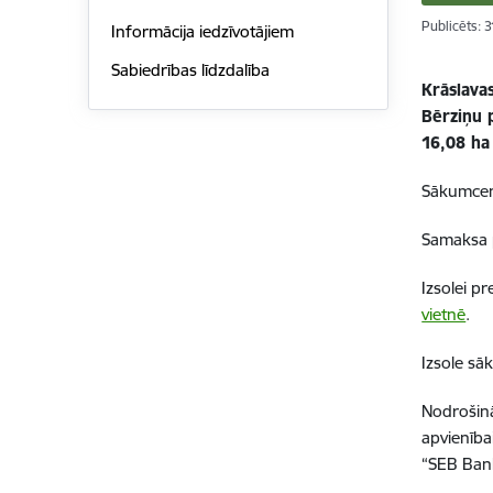
Publicēts: 
Informācija iedzīvotājiem
Sabiedrības līdzdalība
Krāslava
Bērziņu
16,08 ha
Sākumcen
Samaksa p
Izsolei p
vietnē
.
Izsole sā
Nodrošin
apvienīb
“SEB Ban