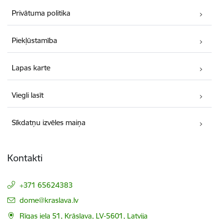
Privātuma politika
Piekļūstamība
Lapas karte
Viegli lasīt
Sīkdatņu izvēles maiņa
Kontakti
+371 65624383
E-pasts:
dome@kraslava.lv
Rīgas iela 51, Krāslava, LV-5601, Latvija