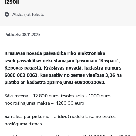
izsoli
Atskaņot tekstu
Publicēts: 08.11.2025.
Krāslavas novada pašvaldība rīko elektronisko
izsoli pašvaldības nekustamajam īpašumam
“Kaspari”,
Ķepovas
pagastā, Krāslavas novadā, kadastra numurs
6080 002 0062, kas
sastāv no zemes vienības 3,26 ha
platībā ar kadastra apzīmējumu 60800020062.
Sākumcena – 12 800 euro, izsoles solis - 1000 euro,
nodrošinājuma maksa – 1280,00 euro.
Samaksa par pirkumu – 2 (divu) nedēļu laikā no izsoles
noslēguma dienas.