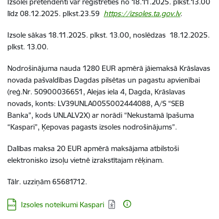
Izsolei pretendenti var reģistrēties no 18.11.2025. plkst.13.00
līdz 08.12.2025. plkst.23.59
https://izsoles.ta.gov.lv
.
Izsole sākas 18.11.2025. plkst. 13.00, noslēdzas 18.12.2025.
plkst. 13.00.
Nodrošinājuma nauda 1280 EUR apmērā jāiemaksā Krāslavas
novada pašvaldības Dagdas pilsētas un pagastu apvienībai
(reģ.Nr. 50900036651, Alejas iela 4, Dagda, Krāslavas
novads, konts: LV39UNLA0055002444088, A/S “SEB
Banka”, kods UNLALV2X) ar norādi “Nekustamā īpašuma
“Kaspari”, Ķepovas
pagasts izsoles nodrošinājums”.
Dalības maksa 20 EUR apmērā maksājama atbilstoši
elektronisko izsoļu vietnē izrakstītajam rēķinam.
Tālr. uzziņām 65681712.
Lejupielādēt:
Izsoles noteikumi Kaspari