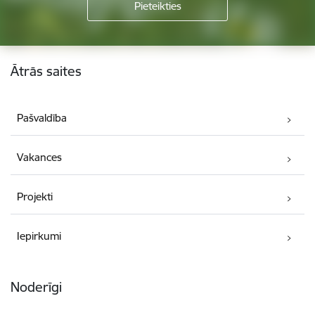
Kājene
Ātrās saites
Pašvaldība
Vakances
Projekti
Iepirkumi
Noderīgi