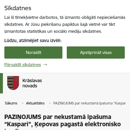
Pāriet uz lapas saturu
Sīkdatnes
Spied
lai meklētu
Enter
Lai šī tīmekļvietne darbotos, tā izmanto obligāti nepieciešamās
sīkdatnes. Ar Jūsu piekrišanu papildus šajā vietnē var tikt
izmantotas statistikas un sociālo mediju sīkdatnes.
Lūdzu, atzīmējiet savu izvēli:
Noraidīt
Apstiprināt visas
Pārvaldīt sīkdatnes
Sākums
Aktualitātes
PAZIŅOJUMS par nekustamā īpašuma “Kaspari”, Ķ
PAZIŅOJUMS par nekustamā īpašuma
“Kaspari”, Ķepovas pagastā elektronisko