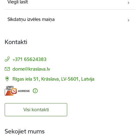
Viegli lasīt
Sīkdatņu izvēles maiņa
Kontakti
+371 65624383
E-pasts:
dome@kraslava.lv
Rīgas iela 51, Krāslava, LV-5601, Latvija
Visi kontakti
Sekojiet mums