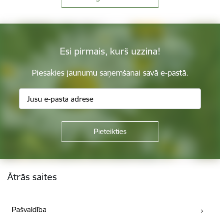
Esi pirmais, kurš uzzina!
Piesakies jaunumu saņemšanai savā e-pastā.
Kājene
Ātrās saites
Pašvaldība