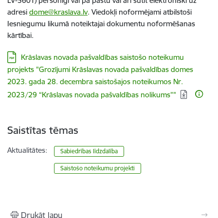
LV-5601) personīgi vai pa pastu vai arī sūtīt elektroniski uz
adresi
dome@kraslava.lv
. Viedokļi noformējami atbilstoši
Iesniegumu likumā noteiktajai dokumentu noformēšanas
kārtībai.
Lejupielādēt:
Krāslavas novada pašvaldības saistošo noteikumu
projekts "Grozījumi Krāslavas novada pašvaldības domes
2023. gada 28. decembra saistošajos noteikumos Nr.
2023/29 “Krāslavas novada pašvaldības nolikums”"
Saistītas tēmas
Aktualitātes:
Sabiedrības līdzdalība
Saistošo noteikumu projekti
Drukāt lapu