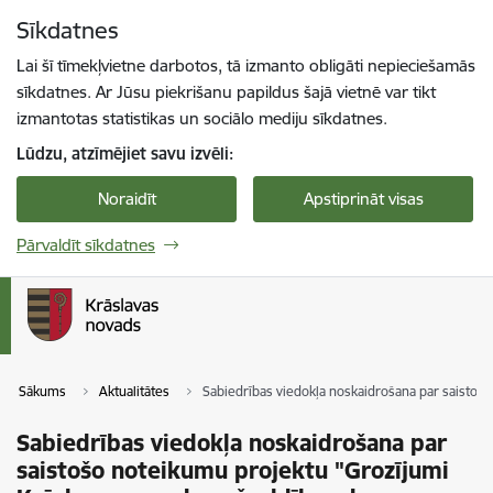
Pāriet uz lapas saturu
Sīkdatnes
Spied
lai meklētu
Enter
Lai šī tīmekļvietne darbotos, tā izmanto obligāti nepieciešamās
sīkdatnes. Ar Jūsu piekrišanu papildus šajā vietnē var tikt
izmantotas statistikas un sociālo mediju sīkdatnes.
Lūdzu, atzīmējiet savu izvēli:
Noraidīt
Apstiprināt visas
Pārvaldīt sīkdatnes
Sākums
Aktualitātes
Sabiedrības viedokļa noskaidrošana par saistoš
Sabiedrības viedokļa noskaidrošana par
saistošo noteikumu projektu "Grozījumi