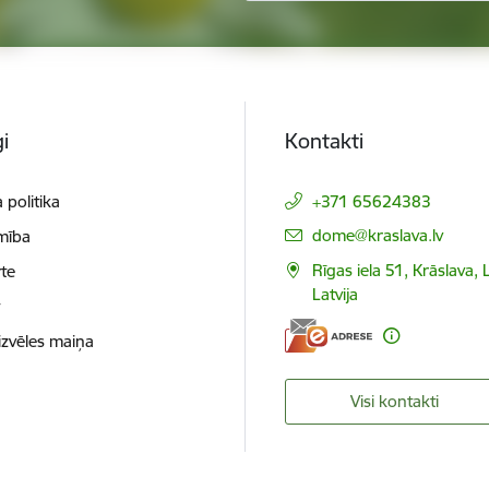
i
Kontakti
 politika
+371 65624383
E-pasts:
dome@kraslava.lv
mība
Rīgas iela 51, Krāslava,
te
Latvija
t
izvēles maiņa
Visi kontakti