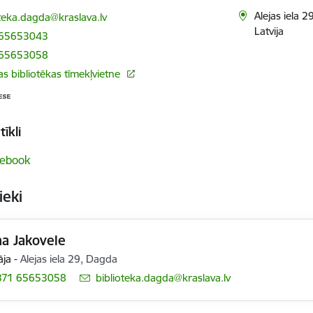
ts:
Alejas iela 
oteka.dagda@kraslava.lv
Latvija
 65653043
 65653058
s bibliotēkas tīmekļvietne
tīkli
ebook
ieki
a Jakovele
āja
-
Alejas iela 29, Dagda
371 65653058
E-pasts:
biblioteka.dagda@kraslava.lv