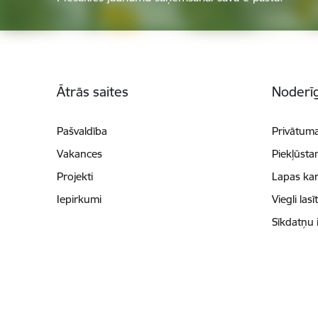
Kājene
Ātrās saites
Noderīg
Pašvaldība
Privātuma
Vakances
Piekļūsta
Projekti
Lapas kar
Iepirkumi
Viegli lasī
Sīkdatņu 