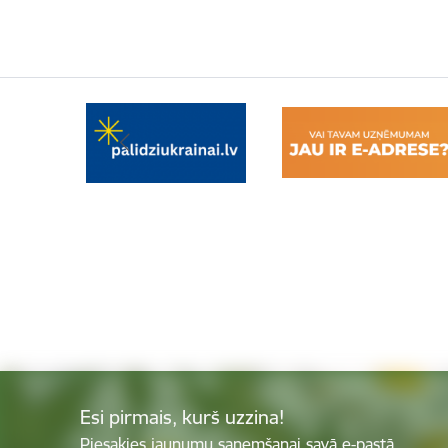
Esi pirmais, kurš uzzina!
Piesakies jaunumu saņemšanai savā e-pastā.