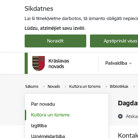
Pāriet uz lapas saturu
Sīkdatnes
Lai šī tīmekļvietne darbotos, tā izmanto obligāti nepiec
Lūdzu, atzīmējiet savu izvēli:
Noraidīt
Apstiprināt visas
Pašvaldība
Sākums
Novads
Kultūra un tūrisms
Bibliotēkas
Dagdas
Par novadu
Kultūra un tūrisms
Atska
Izglītība
Kontak
Uzņēmējdarbība