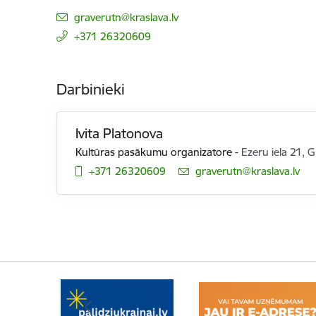
E-pasts:
graverutn@kraslava.lv
+371 26320609
Darbinieki
Ivita Platonova
Kultūras pasākumu organizatore
-
Ezeru iela 21, 
+371 26320609
E-pasts:
graverutn@kraslava.lv