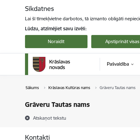
Pāriet uz lapas saturu
Sīkdatnes
Lai šī tīmekļvietne darbotos, tā izmanto obligāti nepiec
Lūdzu, atzīmējiet savu izvēli:
Noraidīt
Apstiprināt visas
Pašvaldība
Sākums
Krāslavas Kultūras nams
Grāveru Tautas nams
Grāveru Tautas nams
Atskaņot tekstu
Kontakti