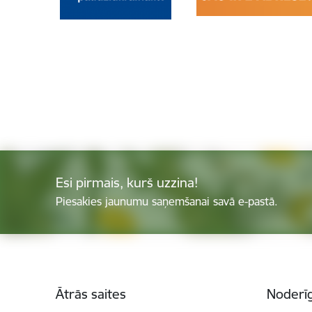
Esi pirmais, kurš uzzina!
Piesakies jaunumu saņemšanai savā e-pastā.
Kājene
Ātrās saites
Noderīg