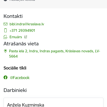
Kontakti
E-pasts:
bibl.indra@kraslava.lv
+371 29394901
Emuārs
Atrašanās vieta
Pasta iela 2, Indra, Indras pagasts, Krāslavas novads, LV-
5664
Sociālie tīkli
@Facebook
Darbinieki
Anžela Kuzminska