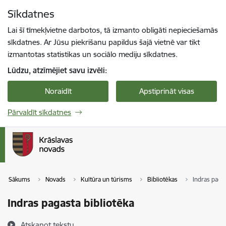
Pāriet uz lapas saturu
Sīkdatnes
Spied
lai meklētu
Enter
Lai šī tīmekļvietne darbotos, tā izmanto obligāti nepieciešamās
sīkdatnes. Ar Jūsu piekrišanu papildus šajā vietnē var tikt
izmantotas statistikas un sociālo mediju sīkdatnes.
Lūdzu, atzīmējiet savu izvēli:
Noraidīt
Apstiprināt visas
Pārvaldīt sīkdatnes
Sākums
Novads
Kultūra un tūrisms
Bibliotēkas
Indras pagas
Indras pagasta bibliotēka
Atskaņot tekstu