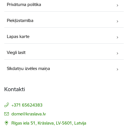
Privātuma politika
Piekļūstamība
Lapas karte
Viegli lasīt
Sīkdatņu izvēles maiņa
Kontakti
+371 65624383
E-pasts:
dome@kraslava.lv
Rīgas iela 51, Krāslava, LV-5601, Latvija