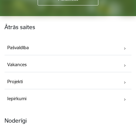
Kājene
Ātrās saites
Pašvaldība
Vakances
Projekti
Iepirkumi
Noderīgi