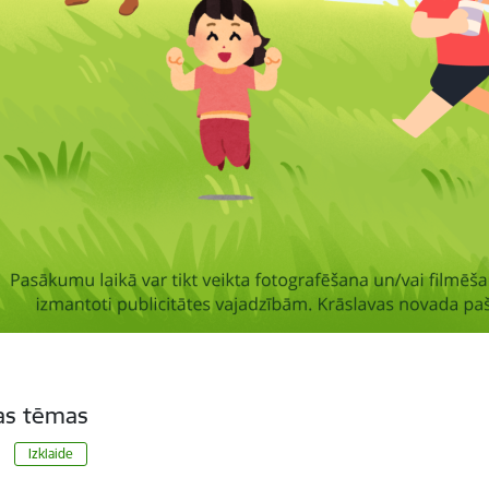
tas tēmas
Izklaide