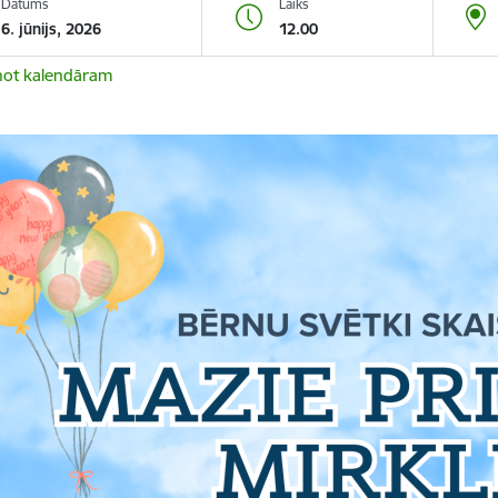
Datums
Laiks
6. jūnijs, 2026
12.00
not kalendāram