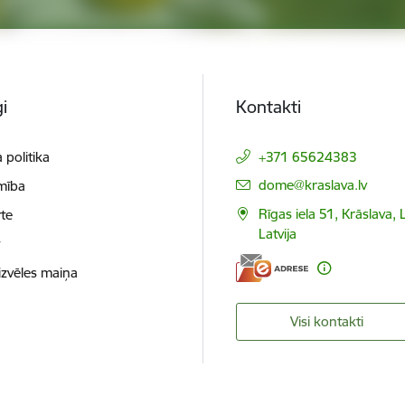
i
Kontakti
 politika
+371 65624383
E-pasts:
dome@kraslava.lv
mība
Rīgas iela 51, Krāslava,
te
Latvija
t
izvēles maiņa
Visi kontakti