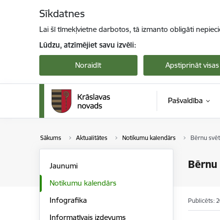
Pāriet uz lapas saturu
Sīkdatnes
Lai šī tīmekļvietne darbotos, tā izmanto obligāti nepiec
Lūdzu, atzīmējiet savu izvēli:
Noraidīt
Apstiprināt visas
Pašvaldība
Sākums
Aktualitātes
Notikumu kalendārs
Bērnu svētk
Bērnu 
Jaunumi
Notikumu kalendārs
Infografika
Publicēts: 
Informatīvais izdevums