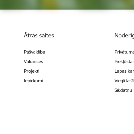
Kājene
Ātrās saites
Noderīg
Pašvaldība
Privātuma
Vakances
Piekļūsta
Projekti
Lapas kar
Iepirkumi
Viegli lasī
Sīkdatņu 