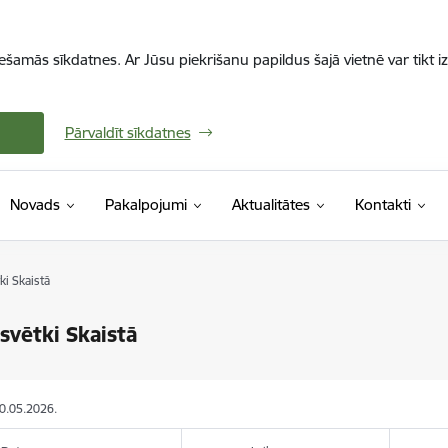
iešamās sīkdatnes. Ar Jūsu piekrišanu papildus šajā vietnē var tikt i
Pārvaldīt sīkdatnes
Novads
Pakalpojumi
Aktualitātes
Kontakti
i Skaistā
svētki Skaistā
20.05.2026.