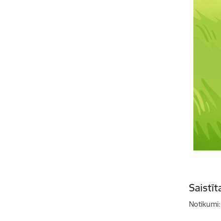
Saistī
Notikumi: