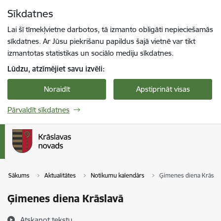
Pāriet uz lapas saturu
Sīkdatnes
Spied
lai meklētu
Enter
Lai šī tīmekļvietne darbotos, tā izmanto obligāti nepieciešamās
sīkdatnes. Ar Jūsu piekrišanu papildus šajā vietnē var tikt
izmantotas statistikas un sociālo mediju sīkdatnes.
Lūdzu, atzīmējiet savu izvēli:
Noraidīt
Apstiprināt visas
Pārvaldīt sīkdatnes
Sākums
Aktualitātes
Notikumu kalendārs
Ģimenes diena Krāsla
Ģimenes diena Krāslavā
Atskaņot tekstu