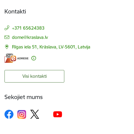
Kontakti
+371 65624383
E-pasts:
dome@kraslava.lv
Rīgas iela 51, Krāslava, LV-5601, Latvija
Visi kontakti
Sekojiet mums