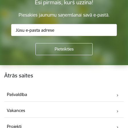
Esi pirmais, kurš uzzina!
Piesakies jaunumu saņemšanai savā e-pastā.
Kājene
Ātrās saites
Pašvaldība
Vakances
Projekti