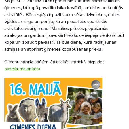
No plkst. 11.00 līdz 14.00 parkā pie kultūras nama satiksies
ģimenes, lai kopā pavadītu laiku kustībā, smieklos un kopīgās
aktivitātēs. Būs iespēja iepazīt lauku sētas dzīvniekus, doties
izjādēs ar zirgu un poniju, kā arī piedalīties sportiskās
aktivitātēs visai ģimenei. Mazākos priecēs piepūšamās
atrakcijas un gardumi, savukārt lielākos – iespēja vienkārši būt
kopā un izbaudīt pavasari. Tā būs diena, kurā radīt jaunas
atmiņas un stiprināt ģimenes kopābūšanas prieku.
Ģimeņu sporta spēlēm jāpiesakās iepriekš, aizpildot
pieteikuma anketu
.