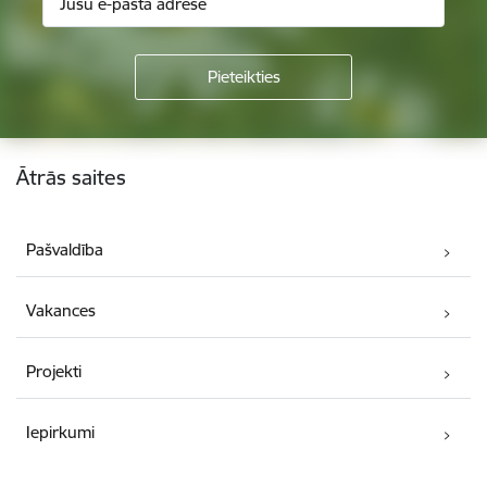
Kājene
Ātrās saites
Pašvaldība
Vakances
Projekti
Iepirkumi