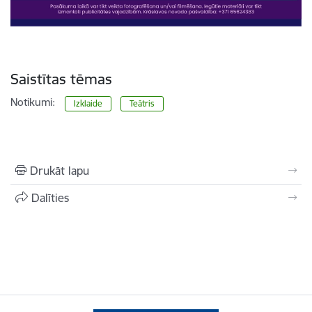
Saistītas tēmas
Notikumi:
Izklaide
Teātris
Drukāt lapu
Dalīties