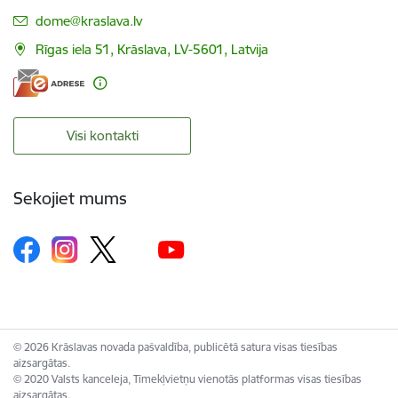
E-pasts:
dome@kraslava.lv
Rīgas iela 51, Krāslava, LV-5601, Latvija
Visi kontakti
Sekojiet mums
© 2026 Krāslavas novada pašvaldība, publicētā satura visas tiesības
aizsargātas.
© 2020 Valsts kanceleja, Tīmekļvietņu vienotās platformas visas tiesības
aizsargātas.