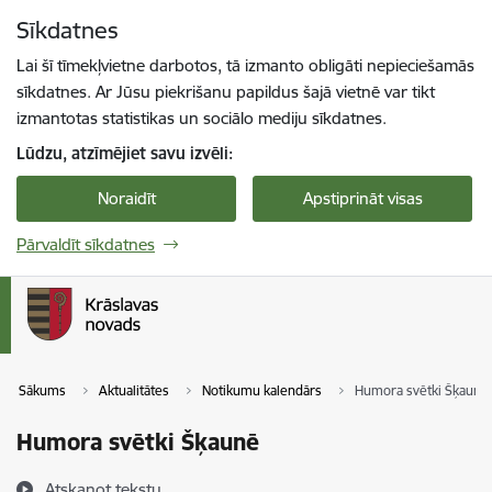
Pāriet uz lapas saturu
Sīkdatnes
Spied
lai meklētu
Enter
Lai šī tīmekļvietne darbotos, tā izmanto obligāti nepieciešamās
sīkdatnes. Ar Jūsu piekrišanu papildus šajā vietnē var tikt
izmantotas statistikas un sociālo mediju sīkdatnes.
Lūdzu, atzīmējiet savu izvēli:
Noraidīt
Apstiprināt visas
Pārvaldīt sīkdatnes
Sākums
Aktualitātes
Notikumu kalendārs
Humora svētki Šķaunē
Humora svētki Šķaunē
Atskaņot tekstu