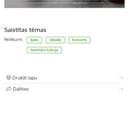
Saistītas tēmas
Notikumi:
Balle
Izklaide
Koncerts
Seminārs/Lekcija
Drukāt lapu
Dalīties