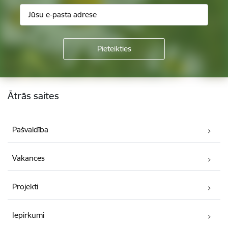
Kājene
Ātrās saites
Pašvaldība
Vakances
Projekti
Iepirkumi