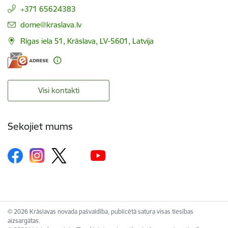
+371 65624383
E-pasts:
dome@kraslava.lv
Rīgas iela 51, Krāslava, LV-5601, Latvija
Visi kontakti
Sekojiet mums
© 2026 Krāslavas novada pašvaldība, publicētā satura visas tiesības
aizsargātas.