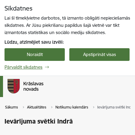
Pāriet uz lapas saturu
Sīkdatnes
Spied
lai meklētu
Enter
Lai šī tīmekļvietne darbotos, tā izmanto obligāti nepieciešamās
sīkdatnes. Ar Jūsu piekrišanu papildus šajā vietnē var tikt
izmantotas statistikas un sociālo mediju sīkdatnes.
Lūdzu, atzīmējiet savu izvēli:
Noraidīt
Apstiprināt visas
Pārvaldīt sīkdatnes
Sākums
Aktualitātes
Notikumu kalendārs
Ievārījuma svētki Indrā
Ievārījuma svētki Indrā