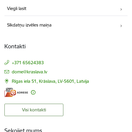
Viegli lasīt
Sīkdatņu izvēles maiņa
Kontakti
+371 65624383
E-pasts:
dome@kraslava.lv
Rīgas iela 51, Krāslava, LV-5601, Latvija
Visi kontakti
Sekojiet mums