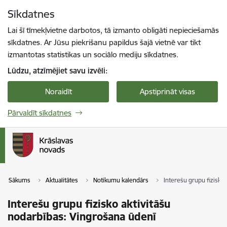
Pāriet uz lapas saturu
Sīkdatnes
Spied
lai meklētu
Enter
Lai šī tīmekļvietne darbotos, tā izmanto obligāti nepieciešamās
sīkdatnes. Ar Jūsu piekrišanu papildus šajā vietnē var tikt
izmantotas statistikas un sociālo mediju sīkdatnes.
Lūdzu, atzīmējiet savu izvēli:
Noraidīt
Apstiprināt visas
Pārvaldīt sīkdatnes
Sākums
Aktualitātes
Notikumu kalendārs
Interešu grupu fizisko
Interešu grupu fizisko aktivitāšu
nodarbības: Vingrošana ūdenī