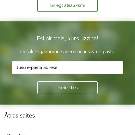
Sniegt atsauksmi
Esi pirmais, kurš uzzina!
Piesakies jaunumu saņemšanai savā e-pastā.
Kājene
Ātrās saites