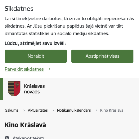
Pāriet uz lapas saturu
Sīkdatnes
Spied
lai meklētu
Enter
Lai šī tīmekļvietne darbotos, tā izmanto obligāti nepieciešamās
sīkdatnes. Ar Jūsu piekrišanu papildus šajā vietnē var tikt
izmantotas statistikas un sociālo mediju sīkdatnes.
Lūdzu, atzīmējiet savu izvēli:
Noraidīt
Apstiprināt visas
Pārvaldīt sīkdatnes
Sākums
Aktualitātes
Notikumu kalendārs
Kino Krāslavā
Kino Krāslavā
Atskaņot tekstu