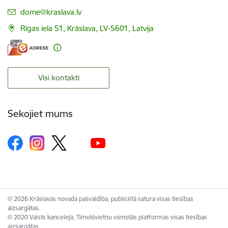
E-pasts:
dome@kraslava.lv
Rīgas iela 51, Krāslava, LV-5601, Latvija
Visi kontakti
Sekojiet mums
© 2026 Krāslavas novada pašvaldība, publicētā satura visas tiesības
aizsargātas.
© 2020 Valsts kanceleja, Tīmekļvietņu vienotās platformas visas tiesības
aizsargātas.