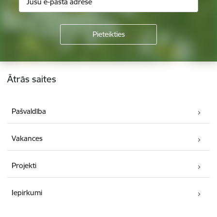
Kājene
Ātrās saites
Pašvaldība
Vakances
Projekti
Iepirkumi