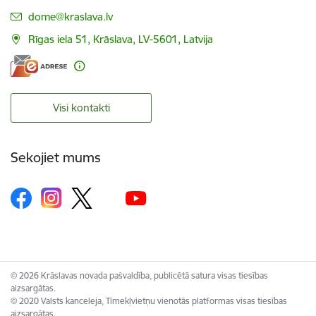
E-pasts:
dome@kraslava.lv
Rīgas iela 51, Krāslava, LV-5601, Latvija
Visi kontakti
Sekojiet mums
© 2026 Krāslavas novada pašvaldība, publicētā satura visas tiesības
aizsargātas.
© 2020 Valsts kanceleja, Tīmekļvietņu vienotās platformas visas tiesības
aizsargātas.