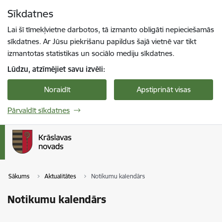
Pāriet uz lapas saturu
Sīkdatnes
Spied
lai meklētu
Enter
Lai šī tīmekļvietne darbotos, tā izmanto obligāti nepieciešamās
sīkdatnes. Ar Jūsu piekrišanu papildus šajā vietnē var tikt
izmantotas statistikas un sociālo mediju sīkdatnes.
Lūdzu, atzīmējiet savu izvēli:
Noraidīt
Apstiprināt visas
Pārvaldīt sīkdatnes
Sākums
Aktualitātes
Notikumu kalendārs
Notikumu kalendārs