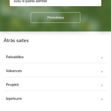
Kājene
Ātrās saites
Pašvaldība
Vakances
Projekti
Iepirkumi