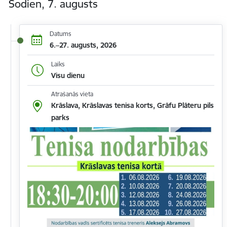
Šodien, 7. augusts
Datums
6.–27. augusts, 2026
Laiks
Visu dienu
Atrašanās vieta
Krāslava, Krāslavas tenisa korts, Grāfu Plāteru pils
parks