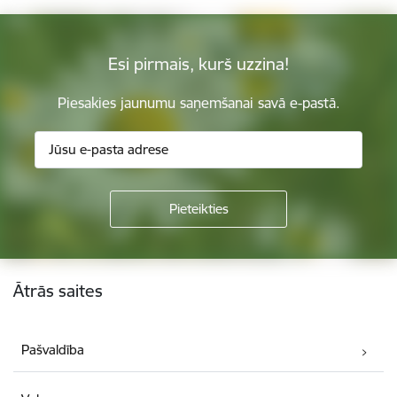
Esi pirmais, kurš uzzina!
Piesakies jaunumu saņemšanai savā e-pastā.
Kājene
Ātrās saites
Pašvaldība