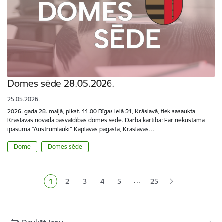
Domes sēde 28.05.2026.
25.05.2026.
2026. gada 28. maijā, plkst. 11.00 Rīgas ielā 51, Krāslavā, tiek sasaukta
Krāslavas novada pašvaldības domes sēde. Darba kārtība: Par nekustamā
īpašuma “Austrumlauki” Kaplavas pagastā, Krāslavas…
Dome
Domes sēde
Lapošana
…
1
2
3
4
5
25
Pašreizējā lapa
Lapa
Lapa
Lapa
Lapa