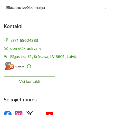
Sīkdatņu izvēles maiņa
Kontakti
+371 65624383
E-pasts:
dome@kraslava.lv
Rīgas iela 51, Krāslava, LV-5601, Latvija
Visi kontakti
Sekojiet mums