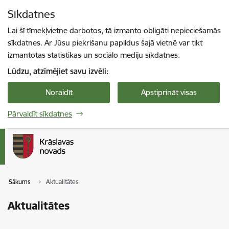
Pāriet uz lapas saturu
Sīkdatnes
Spied
lai meklētu
Enter
Lai šī tīmekļvietne darbotos, tā izmanto obligāti nepieciešamās
sīkdatnes. Ar Jūsu piekrišanu papildus šajā vietnē var tikt
izmantotas statistikas un sociālo mediju sīkdatnes.
Lūdzu, atzīmējiet savu izvēli:
Noraidīt
Apstiprināt visas
Pārvaldīt sīkdatnes
Sākums
Aktualitātes
Aktualitātes