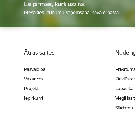
Esi pirmais, kurš uzzina!
Piesakies jaunumu saņemšanai savā e-pastā.
Kājene
Ātrās saites
Noderīg
Pašvaldība
Privātuma
Vakances
Piekļūsta
Projekti
Lapas kar
Iepirkumi
Viegli lasī
Sīkdatņu 