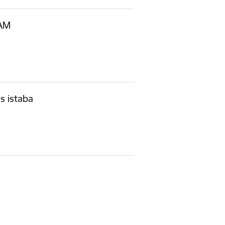
SAM
as istaba