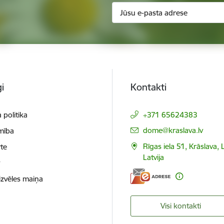
i
Kontakti
 politika
+371 65624383
E-pasts:
dome@kraslava.lv
mība
Rīgas iela 51, Krāslava,
te
Latvija
t
izvēles maiņa
Visi kontakti