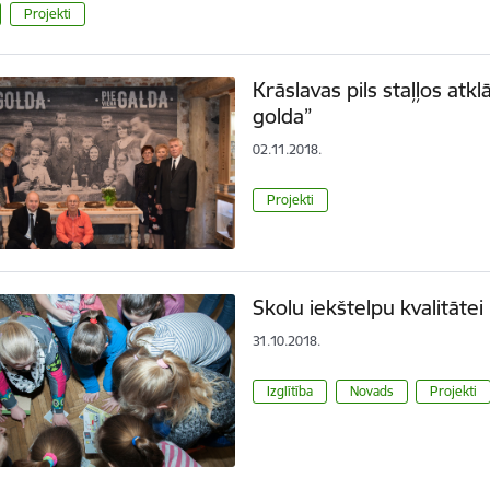
Projekti
Krāslavas pils staļļos atkl
golda”
02.11.2018.
Projekti
Skolu iekštelpu kvalitātei 
31.10.2018.
Izglītība
Novads
Projekti
ana