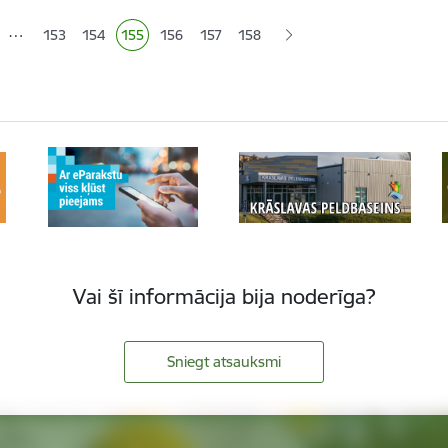
…
153
154
155
156
157
158
Lapa
Lapa
Pašreizējā lapa
Lapa
Lapa
Vai šī informācija bija noderīga?
Sniegt atsauksmi