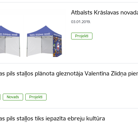
Atbalsts Krāslavas nova
03.01.2019.
Projekti
as pils staļļos plānota gleznotāja Valentīna Zlidņa pi
Novads
Projekti
s pils staļļos tiks iepazīta ebreju kultūra