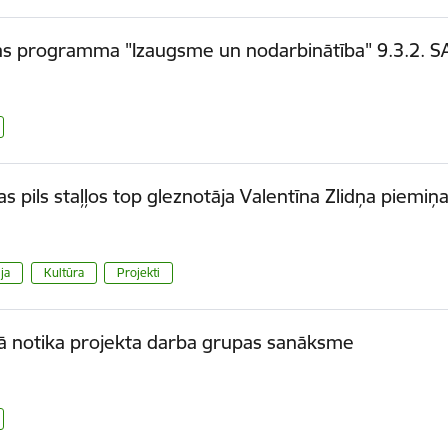
as programma "Izaugsme un nodarbinātība" 9.3.2. 
as pils staļļos top gleznotāja Valentīna Zlidņa piemiņ
ja
Kultūra
Projekti
ā notika projekta darba grupas sanāksme