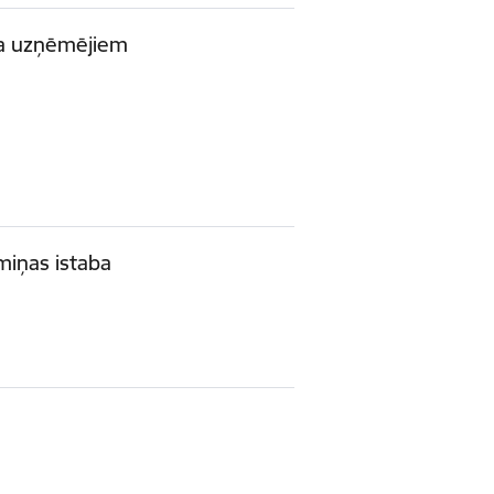
da uzņēmējiem
emiņas istaba